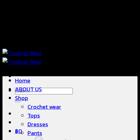
ข้าม
แฟชั่นใส่สบาย ดีไซน์สวย ซื้อใส่ได้ ซื้อขายดี
ไป
ยัง
เนื้อหา
แฟชั่นใส่สบาย ดีไซน์สวย ซื้อใส่ได้ ซื้อขายดี
Home
ABOUT US
ค้นหา:
Shop
Crochet wear
Tops
Dresses
฿
0
Pants