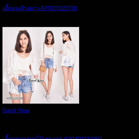
เสื้อทรงค้างคาว-621001020170
฿
340
Quick View
Cardigan & Jacket
เสื้อคลุมลายลูกไม้แขนยาว-620401220160