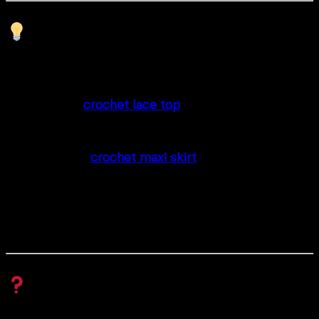
Mix & Match Styling Ideas for
boho maxi outfit
Pair the
crochet lace top
with denim shorts for
a relaxed weekend look.
Style the
crochet maxi skirt
with a tank top for
a breezy beach vibe.
Layer the full set with a wide-brim hat & sandals
for a chic resort outfit.
Q & A Section