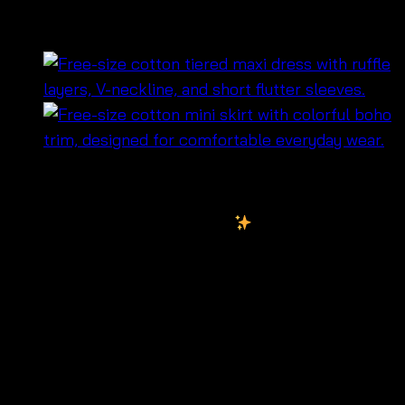
680801010380
฿
760
เซ็ตโครเชต์ผ้าฝ้าย ดีไซน์ชิค
ประกอบด้วยเสื้อ
ลูกไม้แขนกุด และกระโปรงแม็กซี่
ฟรีไซส์ หลังยืดหยุ่น สวมใส่สบาย เหมาะกับทุกหุ่น
ขนาดเสื้อ: รอบอก 34″-40″ | ความยาว 18″
ขนาดกระโปรง: รอบเอว 26″-38″ | สะโพก 40″ | ความ
ยาว 34″