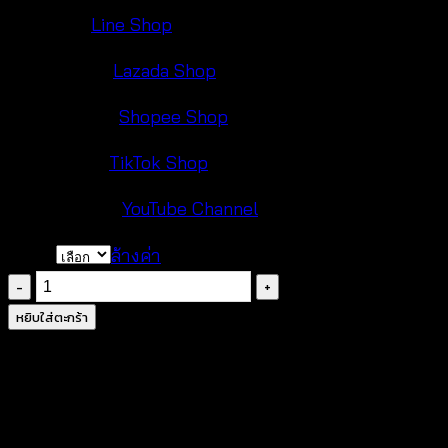
Line:
Line Shop
Lazada:
Lazada Shop
Shopee:
Shopee Shop
TikTok:
TikTok Shop
YouTube:
YouTube Channel
Color
ล้างค่า
จำนวน
ชุด
หยิบใส่ตะกร้า
เซต
ถัก
โค
รเชต์