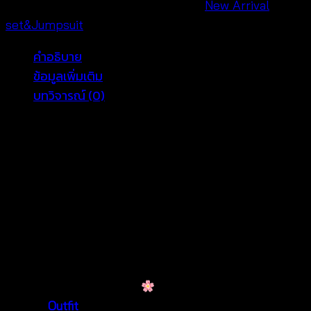
ลาย
รหัสสินค้า:
680801010380
หมวดหมู่:
New Arrival
,
คลื่น
set&Jumpsuit
–
คำอธิบาย
680801010380
ข้อมูลเพิ่มเติม
ชิ้น
บทวิจารณ์ (0)
Chic Cotton Crochet Co-
ord Outfit – Free Size
Wholesale Fashion
Looking for a versatile summer set that blends
elegance and comfort?
Our
Chic Cotton Crochet
Co-ord
Outfit
is the perfect choice. Designed with a