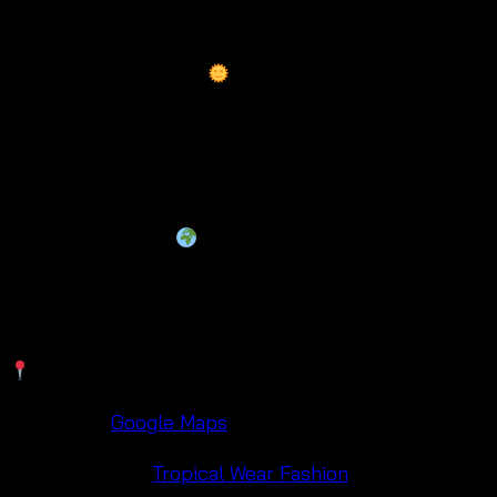
ผลิตจากผ้าฝ้ายถักโครเชต์ โปร่ง ระบายอากาศดี
เหมาะกับหน้าร้อน
สวมใส่ได้ทุกโอกาส: ชายหาด, รีสอร์ท, เที่ยวพักผ่อน
หรือใส่ในชีวิตประจำวัน
ดีไซน์โบฮีเมียนสวยหรู เหมาะทั้งขายปลีก–ส่ง และบูติ
กแฟชั่นทั่วโลก
แมทช์ง่าย: ใส่เสื้อกับกางเกงยีนส์ หรือใส่กระโปรงกับ
เสื้อกล้ามก็เก๋ได้หลายลุค
ร้านตั้งอยู่ที่
ประตูน้ำ ใกล้ตึกใบหยก
กรุงเทพฯ
Maps:
Google Maps
Facebook:
Tropical Wear Fashion