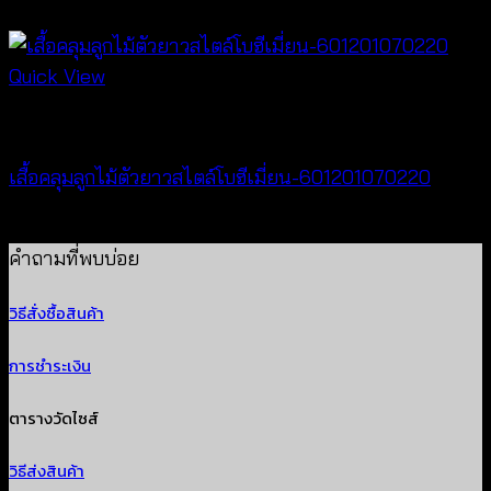
฿
520
Quick View
Cardigan & Jacket
เสื้อคลุมลูกไม้ตัวยาวสไตล์โบฮีเมี่ยน-601201070220
Price
฿
240
–
฿
440
range:
คำถามที่พบบ่อย
฿240
วิธีสั่งซื้อสินค้า
through
฿440
การชำระเงิน
ตารางวัดไซส์
วิธีส่งสินค้า