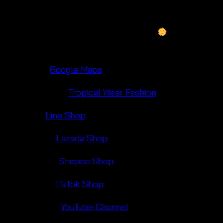
We are based in
Pratunam Wholesale Market
, around
Baiyoke Tower, Bangkok – a hub for summer, trendy
crochet co-ord and free-size fashion.
Visit us or
shop online here:
Maps:
Google Maps
Facebook:
Tropical Wear Fashion
Line:
Line Shop
Lazada:
Lazada Shop
Shopee:
Shopee Shop
TikTok:
TikTok Shop
YouTube:
YouTube Channel