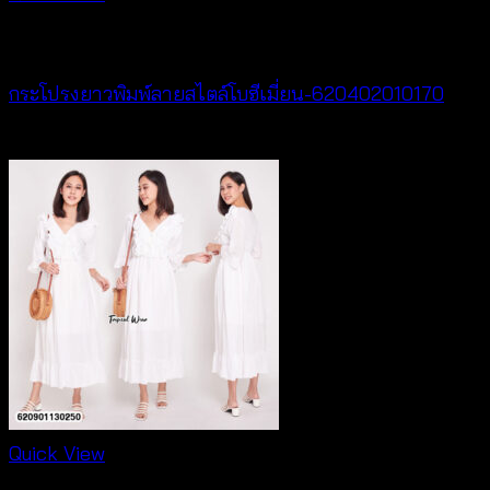
New Arrival
กระโปรงยาวพิมพ์ลายสไตล์โบฮีเมี่ยน-620402010170
฿
340
Quick View