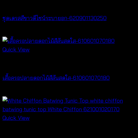
Dresses
ชุดเดรสสีขาวดีไซน์ระบายอก-620901130250
฿
500
Quick View
Best seller
เสื้อครอปลายดอกไม้สีสันสดใส-610601070180
Price
฿
260
–
฿
360
range:
฿260
through
Quick View
฿360
New Arrival