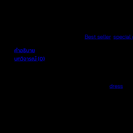
นิ
เด
รส
ลา
ยก
รหัสสินค้า:
671001170100
หมวดหมู่:
Best seller
,
special 
ราฟฟิค
คำอธิบาย
ประดับ
บทวิจารณ์ (0)
เลื่อม-671001170100
ชิ้น
Comfortable Sequin Dress for Parties – Free Size
Looking for the perfect comfortable sequin
dress
for 
free-size design, it offers a stretchable back that adj
it ideal for any party, while the comfortable, stretcha
This
comfortable sequin dress for parties
fits sizes w
stunning choice for those who love to look glamorous w
combines the right amount of sparkle and flexibility. 