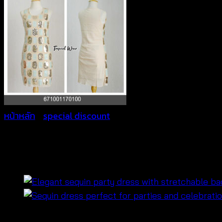
หน้าหลัก
/
special discount
มินิเดรสลายกราฟฟิคประดับเล
Original
Current
฿
200
฿
100