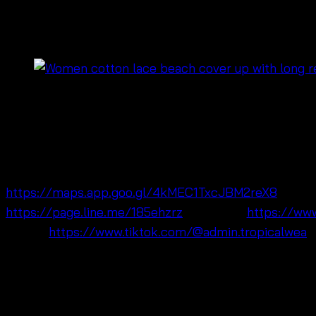
น-690201110160
฿
320
เสื้อ cotton lace resort blouse women ดีไซน์ลูกไม้ลายสว
เที่ยวทะเล รีสอร์ต หรือใส่คลุมในวันสบาย ๆ นอกจากนี้ยังเป็น
สมัย จึงเหมาะทั้งลูกค้าขายปลีก ร้านบูติก และแบรนด์ OEM 
https://maps.app.goo.gl/4kMEC1TxcJBM2reX8
Fa
https://page.line.me/185ehzrz
Lazada:
https://www
TikTok:
https://www.tiktok.com/@admin.tropicalwea
จุดขายเทียบกับสินค้าทั่วไปในตลาด
ใส่ง่ายและดูโปร่งสบายกว่า