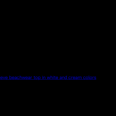
e Top เสื้อโครเชต์แขนยาว สไ