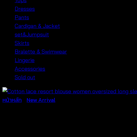
Tops
Dresses
Pants
Cardigan & Jacket
set&Jumpsuit
Skirts
Bralette & Swimwear
Lingerie
Accessories
Sold out
หน้าหลัก
/
New Arrival
Bohemian Crochet Long Sleev