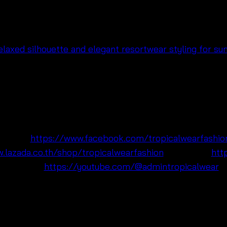
ย โทนซัมเมอร์ใส่ง่าย
เนื้อผ้า cotton ใส่สบาย ระบายอ
ฟรีไซซ์ ทรงหลวมใส่ง่าย แมตช์กับกางเกงขาสั้น ยีนส์ หรือชุดบิก
ที่มองหาแฟชั่นผู้หญิงสไตล์โบโฮและบีชแวร์สำหรับขายต่อ
cebook:
https://www.facebook.com/tropicalwearfashio
.lazada.co.th/shop/tropicalwearfashion
🛍Shopee:
htt
YouTube:
https://youtube.com/@admintropicalwear