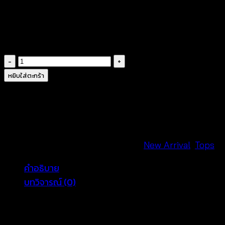
แมตช์ลุคทะเลและรีสอร์ตได้หลากหลายกว่า
เหมาะกับร้านขายต่อและงานบูติกมากกว่า
#CottonLaceBlouse #ResortWearWomen #เสื้อลูกไม้ผู้ห
จำนวน
Bohemian
หยิบใส่ตะกร้า
Crochet
Long
Sleeve
Top
เสื้อ
รหัสสินค้า:
690201110160
หมวดหมู่:
New Arrival
,
Tops
แ
โค
คำอธิบาย
รเชต์
บทวิจารณ์ (0)
แขน
ยาว
Cotton Lace Resort Blouse Women
สไตล์