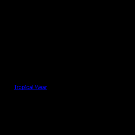
ญิง #BeachwearFashion #ขายส่งเสื้อผ้า
บรนด์:
Tropical Wear