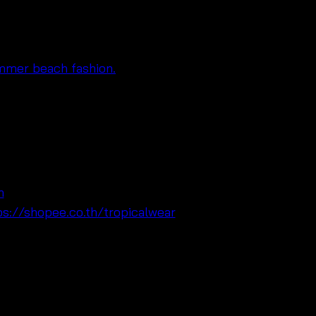
ากาศได้ดี จึงเหมาะกับอากาศร้อนและลุค
ินีได้ลงตัว อีกทั้งดีไซน์ดูหวานแต่ยังทัน
Maps:
n
Line:
ps://shopee.co.th/tropicalwear