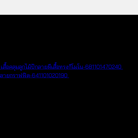
สื้อคลุมลูกไม้ปักลายผีเสื้อทรงกิโมโน-681101470240
฿
480
ลุลายกราฟฟิค-641101020190
฿
380