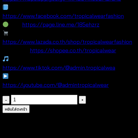
Facebook:
https://www.facebook.com/tropicalwearfashion
Line:
https://page.line.me/185ehzrz
Lazada:
https://www.lazada.co.th/shop/tropicalwearfashion
🛍Shopee:
https://shopee.co.th/tropicalwear
TikTok:
https://www.tiktok.com/@admin.tropicalwea
YouTube:
https://youtube.com/@admintropicalwear
จำนวน
Lovely
หยิบใส่ตะกร้า
Lace
Skort
-กระโปรง