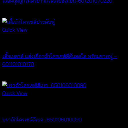
เสื้อคลุมลูกไม้ตัวยาวสไตล์โบฮีเมี่ยน-601201070220
Price
฿
240
–
฿
440
range:
฿240
Quick View
through
New Arrival
฿440
เสื้อเบลาส์ แต่งเชือกถักโครเชต์สีสันสดใส พร้อมชายพู่ –
601101010170
฿
340
Quick View
Bralette & Swimwear
บราถักโครเชต์สีเบจ -650106010090