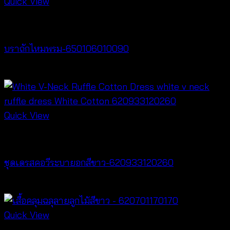
Quick View
Bralette & Swimwear
บราถักไหมพรม-650106010090
Price
฿
180
–
฿
260
range:
฿180
through
Quick View
฿260
Dresses
ชุดเดรสคอวีระบายอกสีขาว-620933120260
฿
520
Quick View