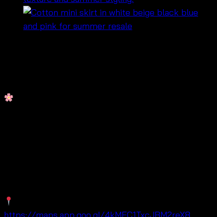
฿
320
กระโปรงสั้นฟรีไซซ์ กระโปรงสั้นผ้าคอตตอนบูติก มีสีดำ ขาว
เบจ ฟ้า และชมพู ดีไซน์ใส่ง่าย เหมาะกับลุคซัมเมอร์น่ารัก ๆ
เนื้อผ้าคอตตอนใส่สบาย เหมาะกับอากาศร้อน จึงเหมาะ
สำหรับเที่ยวทะเล รีสอร์ต คาเฟ่ หรือใส่ในชีวิตประจำวัน
นอกจากนี้ยังแมตช์ง่ายกับเสื้อครอป เสื้อกั๊ก เสื้อคอตตอน
หรือบีชแวร์ท่อนบน พร้อมทั้งช่วยให้ร้านค้าสร้างลุคแฟชั่นโบ
โฮและซัมเมอร์ได้หลายแบบ เหมาะสำหรับลูกค้าขายส่ง
ขายปลีก ร้านออนไลน์ และแบรนด์ OEM ที่ต้องการสินค้า
ขายต่อง่าย
Maps:
https://maps.app.goo.gl/4kMEC1TxcJBM2reX8