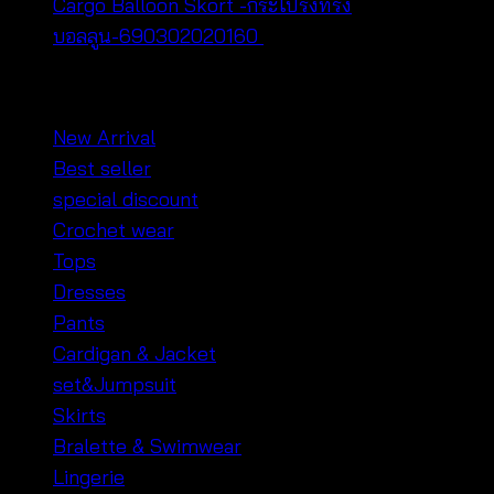
Cargo Balloon Skort -กระโปรงทรง
บอลลูน-690302020160
฿
320
หมวดหมู่สินค้า
New Arrival
Best seller
special discount
Crochet wear
Tops
Dresses
Pants
Cardigan & Jacket
set&Jumpsuit
Skirts
Bralette & Swimwear
Lingerie