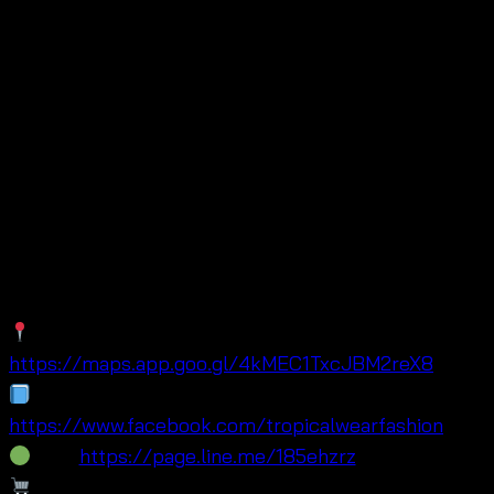
sandals, tote bags, shell jewelry, cotton tops, and
light cover-up layers.
Visit Our Fashion Wholesale Shop
in Bangkok
Visit Tropical Wear for women’s summer fashion,
cotton skirts, beachwear, resortwear, and OEM-ready
wholesale collections.
Maps:
https://maps.app.goo.gl/4kMEC1TxcJBM2reX8
Facebook:
https://www.facebook.com/tropicalwearfashion
Line:
https://page.line.me/185ehzrz
Lazada: