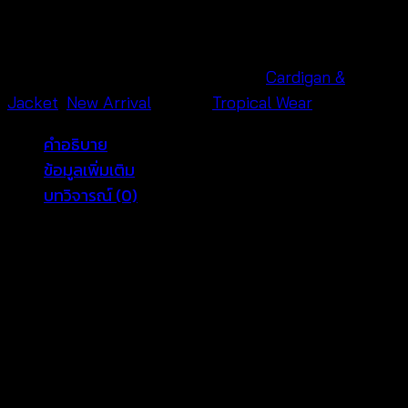
ถัก
ไหม
พรม
รหัสสินค้า:
681001020220
หมวดหมู่:
Cardigan &
สลับ
Jacket
,
New Arrival
แบรนด์:
Tropical Wear
สี
คำอธิบาย
สดใส
ข้อมูลเพิ่มเติม
–
บทวิจารณ์ (0)
681001020220
ชิ้น
🌼 Cotton Patchwork
Cardigan for Women
This beautiful cotton patchwork cardigan for women
brings softness, color, and comfort into everyday