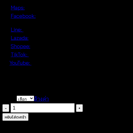
• 📍
Maps:
• 📘
Facebook:
• 🟢
Line:
• 🛒
Lazada:
• 🛍
Shopee:
• 🎵
TikTok:
• ▶️
YouTube:
#summerfashion #patchworkcardigan
#freesizewear #tropicalwearstyle #beachyoutfit
Color
ล้างค่า
จำนวน
เสื้อ
หยิบใส่ตะกร้า
แขน
ยาว