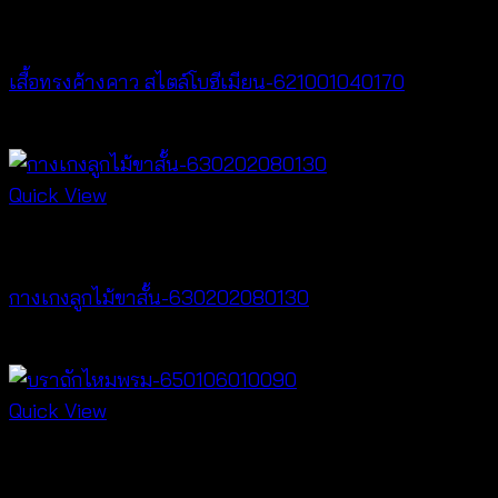
New Arrival
เสื้อทรงค้างคาว สไตล์โบฮีเมียน-621001040170
฿
340
Quick View
New Arrival
กางเกงลูกไม้ขาสั้น-630202080130
฿
260
Quick View
Bralette & Swimwear