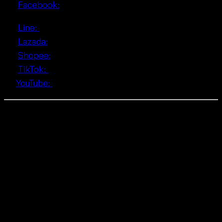
• 📘
Facebook:
• 🟢
Line:
• 🛒
Lazada:
• 🛍
Shopee:
• 🎵
TikTok:
• ▶️
YouTube:
❓ Q&A Section
Q: Is the free size patchwork cotton layer suitable
for hot weather?
A: Yes, the open-knit cotton makes it cool and
breathable.
Q: Does one size fit most?