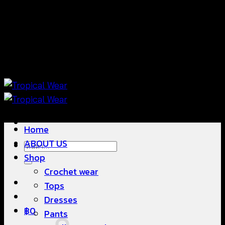
ข้าม
แฟชั่นใส่สบาย ดีไซน์สวย ซื้อใส่ได้ ซื้อขายดี
ไป
ยัง
เนื้อหา
แฟชั่นใส่สบาย ดีไซน์สวย ซื้อใส่ได้ ซื้อขายดี
Home
ABOUT US
ค้นหา:
Shop
Crochet wear
Tops
Dresses
฿
0
Pants