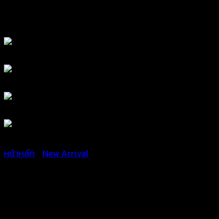
หน้าหลัก
/
New Arrival
เสื้อแขนยาวถักไหมพรมสลับสี
สดใส – 681001020220