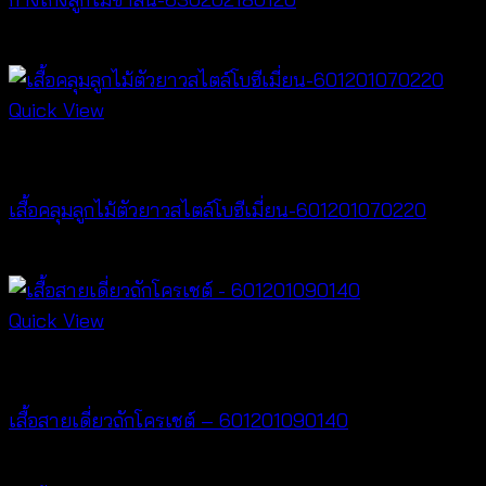
฿
240
Quick View
Cardigan & Jacket
เสื้อคลุมลูกไม้ตัวยาวสไตล์โบฮีเมี่ยน-601201070220
Price
฿
240
–
฿
440
range:
฿240
Quick View
through
Crochet wear
฿440
เสื้อสายเดี่ยวถักโครเชต์ – 601201090140
฿
280