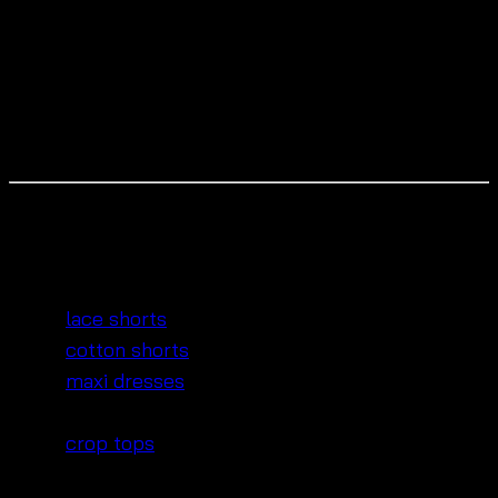
A: Yes, the stretchable back allows a flexible and
comfortable fit.
Q: Can shops order wholesale?
A: Absolutely — we support wholesale and OEM
production.
👗 Mix & Match Ideas for everyday cotton
open knit jacket
• With
lace shorts
for sweet summer looks
• With
cotton shorts
for casual warm days
• With
maxi dresses
for light resort layering
• With mini dresses for beach trips
• With
crop tops
and skirts for feminine styling
HashTag