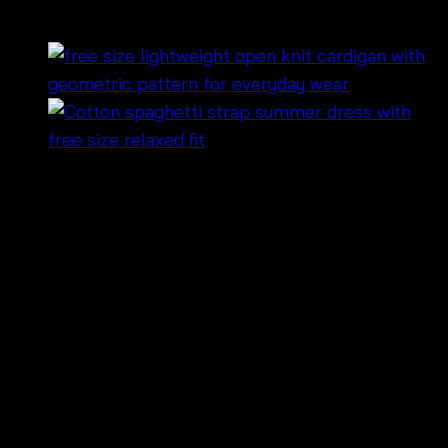
฿
440
เสื้อ
cotton patchwork cardigan for women
รุ่นนี้เป็น
งานคาร์ดิแกนลายต่อดอกสีพาสเทลที่ใส่แล้วดูน่ารักสดใส
นอกจากนี้ยังใส่คู่กับเสื้อกล้ามหรือบราเล็ตได้ง่าย อีกทั้งทรง
ฟรีไซส์ใส่สบาย พร้อมทั้งมีผ้านุ่มไม่ร้อน จึงทำให้เหมาะ
สำหรับใส่ทุกวัน โดยเฉพาะลูกค้าขายส่ง ขายปลีก และ
OEM ที่ต้องการสินค้าแนวซัมเมอร์เบา ๆ ในขณะเดียวกันยัง
แมทช์ได้หลายลุค ยิ่งไปกว่านั้นงานถักลายต่อบล็อกช่วยเพิ่ม
เสน่ห์ให้ชุดดูโดดเด่นอีกด้วย 🧵🌸✨