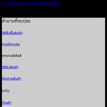
บราถักไหมพรม-650106010090
Price
฿
180
–
฿
260
range:
คำถามที่พบบ่อย
฿180
วิธีสั่งซื้อสินค้า
through
฿260
การชำระเงิน
ตารางวัดไซส์
วิธีส่งสินค้า
ติดตามสินค้า
info
ร้านค้า