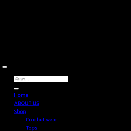
D
Copyright 2026 ©
TROPICAL WEAR
ค้นหา:
Home
ABOUT US
Shop
Crochet wear
Tops