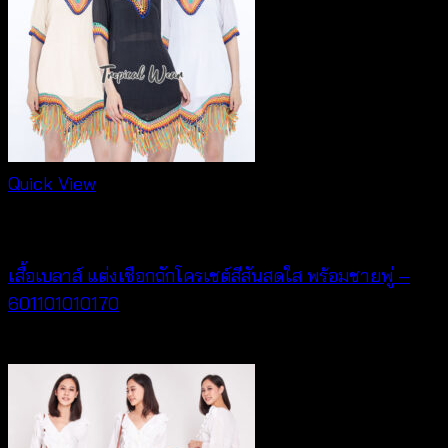
Quick View
New Arrival
เสื้อเบลาส์ แต่งเชือกถักโครเชต์สีสันสดใส พร้อมชายพู่ –
601101010170
฿
340