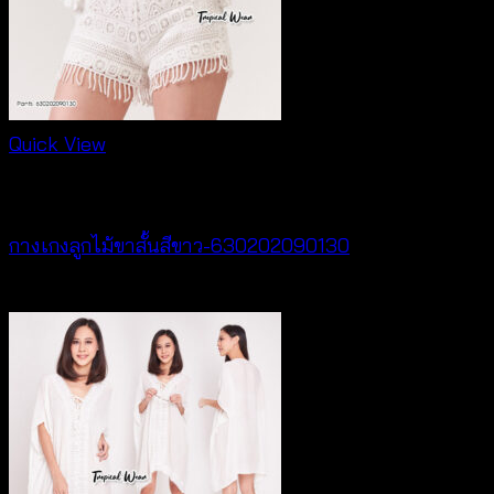
Quick View
New Arrival
กางเกงลูกไม้ขาสั้นสีขาว-630202090130
฿
260