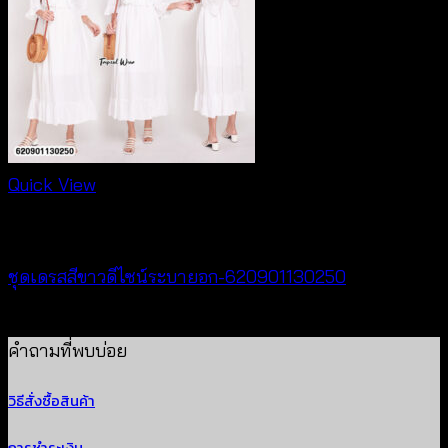
Quick View
Dresses
ชุดเดรสสีขาวดีไซน์ระบายอก-620901130250
฿
500
คำถามที่พบบ่อย
วิธีสั่งซื้อสินค้า