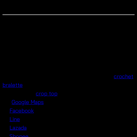
Woven sandals for a complete summer vibe 👒
📍 Our Shop Is Located in Pratunam
Wholesale Market
We’re located around
Baiyoke Tower, Bangkok
, at the
heart of Thailand’s fashion hub 🏙️. Our company is
offering variety of fashion clothing including
crochet
bralette
, resort cotton dress, maxi dress, summer
top, summer
crop top
and many more.
🗺️
Google Maps
📘
Facebook
💬
Line
🛍️
Lazada
🛒
Shopee