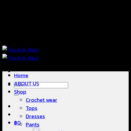
ข้าม
แฟชั่นใส่สบาย ดีไซน์สวย ซื้อใส่ได้ ซื้อขายดี
ไป
ยัง
เนื้อหา
แฟชั่นใส่สบาย ดีไซน์สวย ซื้อใส่ได้ ซื้อขายดี
Home
ABOUT US
ค้นหา:
Shop
Crochet wear
Tops
Dresses
฿
0
Pants