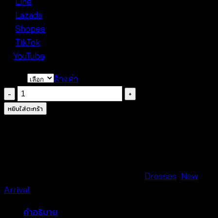
💬
Line
🛍️
Lazada
🛒
Shopee
🎵
TikTok
▶️
YouTube
Color
ล้างค่า
จำนวน
Maxi
หยิบใส่ตะกร้า
Dress
ชุด
เด
รส
สาย
รหัสสินค้า:
681033030240
หมวดหมู่:
Dresses
,
New
เดี่ยว
Arrival
-
คำอธิบาย
681033030240