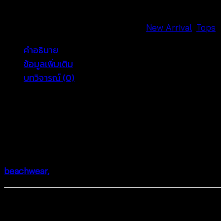
แขน
สั้น
รหัสสินค้า:
680701070260
หมวดหมู่:
New Arrival
,
Tops
–
คำอธิบาย
680701070260
ข้อมูลเพิ่มเติม
ชิ้น
บทวิจารณ์ (0)
Crochet Style Lace Cotto
Looking for a lightweight, breathable, and stylish pie
elegance with comfort. Made from cotton, it features 
beachwear,
and everyday casual looks
.
Why Choose This Crochet Style 