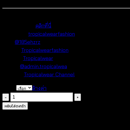
📍 ร้านเราอยู่ที่
ประตูน้ำ รอบๆ ตึกใบหยก กรุงเทพฯ
Google Maps:
คลิกที่นี่
Facebook:
tropicalwearfashion
Line:
@185ehzrz
Lazada:
Tropicalwearfashion
Shopee:
Tropicalwear
TikTok:
@admin.tropicalwea
YouTube:
Tropicalwear Channel
Color
ล้างค่า
จำนวน
เสื้อ
หยิบใส่ตะกร้า
ถัก
ลาย
ลูกไม้