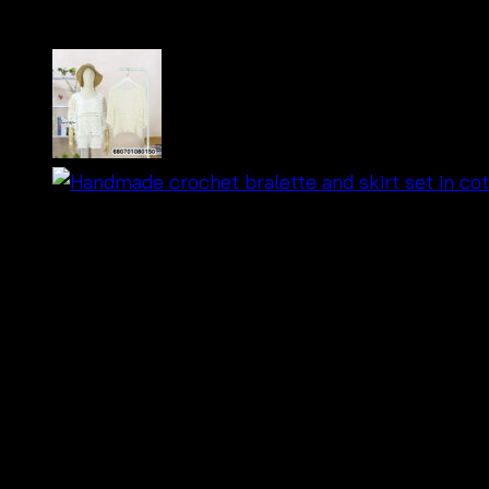
฿
520
บลาวส์ลูกไม้สไตล์โครเชต์ ผ้าคอตตอน ใส่สบาย ระบา
ฟรีไซส์ อก 34″-46″ ยาว 22″ แขนรอบ 22″ แขนยาว 12″ ห
ดีไซน์โครเชต์ลายลูกไม้ สวยหวานสไตล์โบฮีเมียน เหมาะ
แมทช์ง่ายกับกางเกงยีนส์ กางเกงขาสั้น กระโปรง หรือใส
เหมาะสำหรับ OEM, ขายส่ง และขายปลีก ลูกค้าที่ขายแฟช