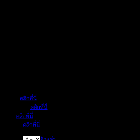
ชุดเสื้อถักโครเชต์สีส้มสดใสและกางเกงขาสั้นลูกไม้สี
฿300
ขาว ใส่สบาย เหมาะกับวันฤดูร้อน
through
ชุดฟรีไซส์ เหมาะสำหรับทุกขนาดรูปร่าง สวมใส่ได้ทุก
฿640
โอกาส
วัสดุระบายอากาศได้ดี ใส่สบาย เหมาะกับวันพักผ่อน
และเที่ยวชายหาด
สินค้าขายดีสำหรับการค้าส่งและค้าปลีก ครบทุกความ
ต้องการของร้านแฟชั่น
ตั้งอยู่ที่ตลาดค้าส่งประตูน้ำ ใกล้ตึกใบหยก และตลาด
เช้าประตูน้ำ ใจกลางกรุงเทพฯ
แผนที่:
คลิกที่นี่
Facebook:
คลิกที่นี่
Line:
คลิกที่นี่
Lazada:
คลิกที่นี่
Chooes
ล้างค่า