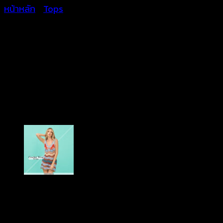
หน้าหลัก
/
Tops
เสื้อถักโครเชต์ ทรงค้างคาว +
กางเกงขาสั้นแต่งปักลาย –
541201040170 (ซื้อแยกได้)
Price
฿
300
–
฿
640
range: