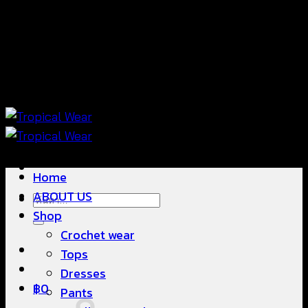
ข้าม
แฟชั่นใส่สบาย ดีไซน์สวย ซื้อใส่ได้ ซื้อขายดี
ไป
ยัง
เนื้อหา
แฟชั่นใส่สบาย ดีไซน์สวย ซื้อใส่ได้ ซื้อขายดี
Home
ABOUT US
ค้นหา:
Shop
Crochet wear
Tops
Dresses
฿
0
Pants