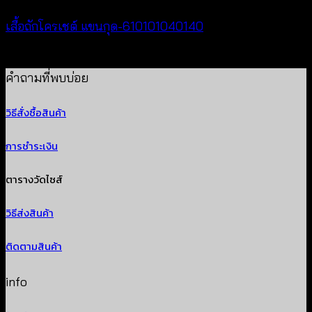
เสื้อถักโครเชต์ แขนกุด-610101040140
฿
280
คำถามที่พบบ่อย
วิธีสั่งซื้อสินค้า
การชำระเงิน
ตารางวัดไซส์
วิธีส่งสินค้า
ติดตามสินค้า
info