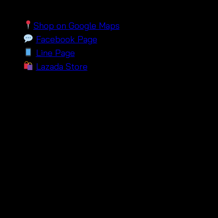
orders:
Shop on Google Maps
Facebook Page
Line Page
Lazada Store
Chooes
Set, Tops, Pants
รีวิว
ยังไม่มีบทวิจารณ์
มาเป็นคนแรกที่วิจารณ์ “เสื้อถักโครเชต์ ทรงค้างคาว
+ กางเกงขาสั้นแต่งปักลาย – 541201040170 (ซื้อ
แยกได้)”