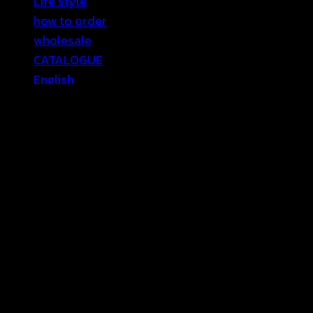
Life style
how to order
wholesale
CATALOGUE
English
Sale
Contact Us
เข้าสู่ระบบ
เข้าสู่ระบบ
ต้องการ
ชื่อผู้ใช้หรือที่อยู่อีเมล
*
ต้องการ
รหัสผ่าน
*
จำฉันไว้
เข้าสู่ระบบ