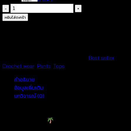
จำนวน
เสื้อ
หยิบใส่ตะกร้า
ถัก
โค
รเชต์
ทรง
ค้างคาว
รหัสสินค้า:
541201040170-1
หมวดหมู่:
Best seller
,
+
Crochet wear
,
Pants
,
Tops
กางเกง
คำอธิบาย
ขา
ข้อมูลเพิ่มเติม
สั้น
บทวิจารณ์ (0)
แต่ง
ปัก
Effortless Summer Chic Set: Crochet Top and
ลาย
Lace Shorts Set
-
541201040170