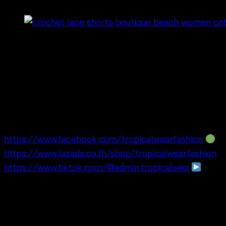
฿
420
เสื้อเชิ้ตปักลายดอกสไตล์รีสอร์ตตัวนี้ให้ลุคหวานละมุนและด
ลุคดูโดดเด่น อีกทั้งทรงฟรีไซซ์ใส่ง่าย แมตช์ได้ทั้งกางเกงขา
ใส่สบายตลอดวัน สำหรับร้านค้าและแบรนด์ที่ต้องการสินค้
เลกชัน OEM เพราะลุคดูเป็นแฟชั่นรีสอร์ตที่ขายง่ายและถ่า
https://www.facebook.com/tropicalwearfashion
Li
https://www.lazada.co.th/shop/tropicalwearfashion

https://www.tiktok.com/@admin.tropicalwea
YouTu
จุดขายเทียบกับสินค้าทั่วไปในตลาด
ลุครีสอร์ตดูพรีเมียมกว่า