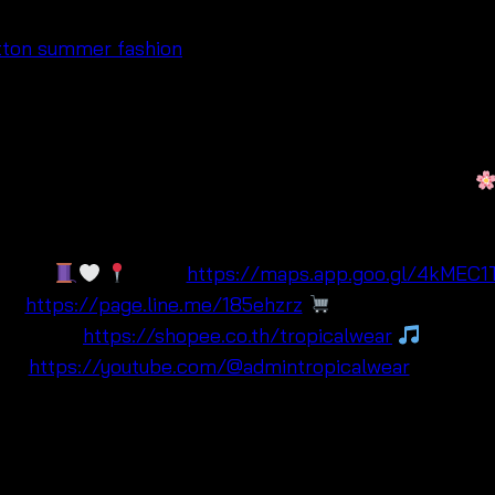
ูเรียบหรู เหมาะสำหรับลูกค้าที่มองหาแฟชั่นหน้าร้อนใส่สบาย
สั้น กระโปรง หรือชุดบิกินีสำหรับเที่ยวทะเลและรีสอร์ต นอกจาก
าแนว embroidered cotton blouse boutique resort women ต
ยรูปสวย
Maps:
https://maps.app.goo.gl/4kMEC
ne:
https://page.line.me/185ehzrz
Lazada:
Shopee:
https://shopee.co.th/tropicalwear
TikTok:
be:
https://youtube.com/@admintropicalwear