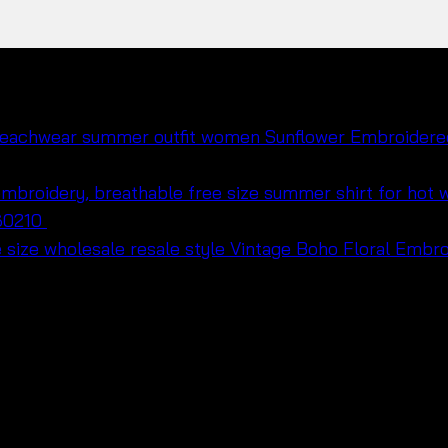
Sunflower Embroidered 
560210
฿
420
Vintage Boho Floral Embroide
฿
420