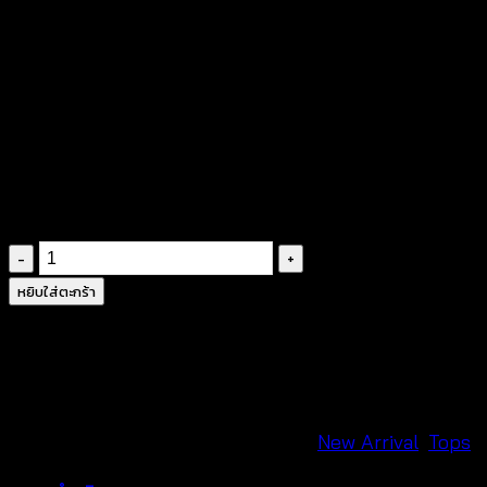
ใส่ง่ายและระบายอากาศได้ดีกว่า
เหมาะกับร้านแฟชั่นชายทะเลและลูกค้าขายต่อมากกว่า
#เสื้อปักลาย
#แฟชั่นรีสอร์ต
#เสื้อผ้าซัมเมอร์
#เสื้อผู้หญิง
#ขายส่งเสื้อผ้า
จำนวน
Boho
หยิบใส่ตะกร้า
Lace
Embroidered
Blouse
เสื้อ
เบ
รหัสสินค้า:
690201590210
หมวดหมู่:
New Arrival
,
Tops
แ
ลาส์