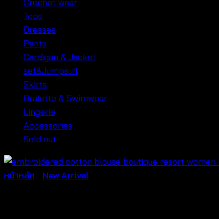
Crochet wear
Tops
Dresses
Pants
Cardigan & Jacket
set&Jumpsuit
Skirts
Bralette & Swimwear
Lingerie
Accessories
Sold out
หน้าหลัก
/
New Arrival
Boho Lace Embroidered Blou