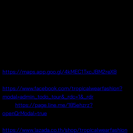
Tropical Wear Co., Ltd. is a trusted
women’s summer
fashion wholesaler
located at
Pratunam Wholesale
Market near Baiyoke Tower
, Bangkok. We specialize
in
free size fashion
designed for tropical lifestyles
and global buyers.
Maps:
https://maps.app.goo.gl/4kMEC1TxcJBM2reX8
Facebook:
https://www.facebook.com/tropicalwearfashion?
modal=admin_todo_tour&_rdc=1&_rdr
Line:
https://page.line.me/185ehzrz?
openQrModal=true
Lazada:
https://www.lazada.co.th/shop/tropicalwearfashion