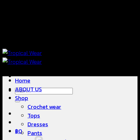
ข้าม
แฟชั่นใส่สบาย ดีไซน์สวย ซื้อใส่ได้ ซื้อขายดี
ไป
ยัง
เนื้อหา
แฟชั่นใส่สบาย ดีไซน์สวย ซื้อใส่ได้ ซื้อขายดี
Home
ABOUT US
ค้นหา:
Shop
Crochet wear
Tops
Dresses
฿
0
Pants