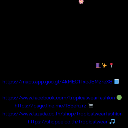
cotton blouse free size summer
โดดเด่นด้วยลาย
ปักละเอียดและทรงเสื้อปล่อยใส่สบาย เหมาะกับอากาศร้อน
โดยเฉพาะ อีกทั้งเป็นฟรีไซซ์ ใส่ง่าย (อก 34–46 นิ้ว) จึง
ช่วยให้ลูกค้าหลากหลายรูปร่างสวมใส่ได้อย่างมั่นใจ
นอกจากนี้เนื้อผ้ายังระบายอากาศได้ดี จึงเหมาะทั้งใส่เที่ยว
ทะเล รีสอร์ต หรือใส่ในชีวิตประจำวัน พร้อมทั้งแมตช์ได้ง่าย
กับกางเกงขาสั้น กระโปรง หรือชุดบีชแวร์ ดังนั้นจึงเป็น
สินค้าที่ตอบโจทย์ทั้งลูกค้าขายปลีก ร้านบูติก และแบรนด์
OEM ที่มองหาสินค้าซัมเมอร์ขายง่ายและดูดี
Maps:
https://maps.app.goo.gl/4kMEC1TxcJBM2reX8
Facebook:
https://www.facebook.com/tropicalwearfashion
Line:
https://page.line.me/185ehzrz
Lazada:
https://www.lazada.co.th/shop/tropicalwearfashion
🛍Shopee:
https://shopee.co.th/tropicalwear