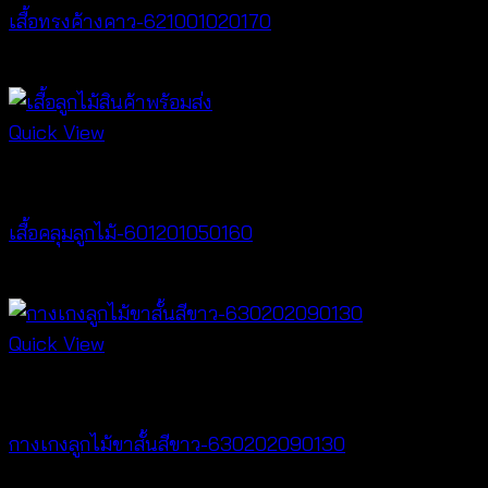
เสื้อทรงค้างคาว-621001020170
฿
340
Quick View
Cardigan & Jacket
เสื้อคลุมลูกไม้-601201050160
Price
฿
160
–
฿
320
range:
฿160
Quick View
through
New Arrival
฿320
กางเกงลูกไม้ขาสั้นสีขาว-630202090130