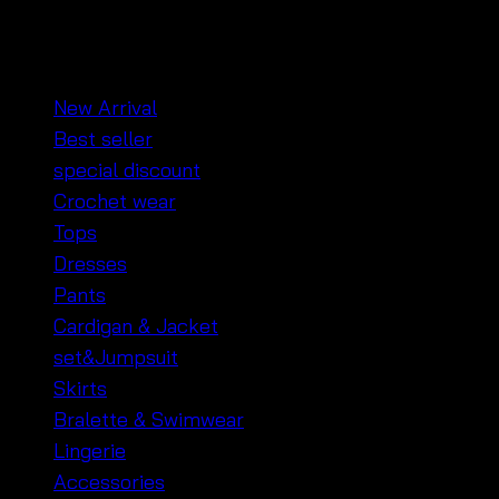
฿
340
หมวดหมู่สินค้า
New Arrival
Best seller
special discount
Crochet wear
Tops
Dresses
Pants
Cardigan & Jacket
set&Jumpsuit
Skirts
Bralette & Swimwear
Lingerie
Accessories