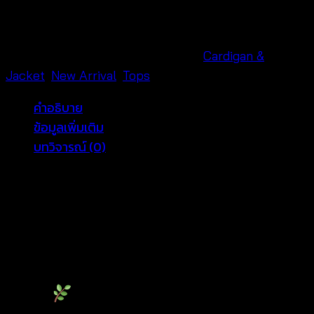
Cardigan
เสื้อ
คาร์ดิ
รหัสสินค้า:
690101190200
หมวดหมู่:
Cardigan &
แกน
Jacket
,
New Arrival
,
Tops
ลูกไม้
คำอธิบาย
ปัก
ข้อมูลเพิ่มเติม
ลาย
บทวิจารณ์ (0)
กระดุม
หน้า-690101190200
Embroidered Cotton Blouse Free
ชิ้น
Size Summer Style
Light, Feminine & Made for Warm
Days