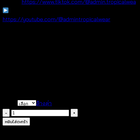
TikTok:
https://www.tiktok.com/@admin.tropicalwea
YouTube:
https://youtube.com/@admintropicalwear
จุดขายเทียบกับสินค้าทั่วไปในตลาด
ดีไซน์ปักลาย ดูพรีเมียมมากกว่า
ใส่ง่าย ฟรีไซซ์ รองรับลูกค้าได้กว้างกว่า
แมตช์ลุคได้ทั้งทะเลและลุคประจำวัน
#เสื้อซัมเมอร์ #เสื้อโบโฮ #เสื้อปักลาย #บีชแวร์ผู้หญิง
#เสื้อฟรีไซซ์
Color
ล้างค่า
จำนวน
Embroidered
หยิบใส่ตะกร้า
Lace
Button