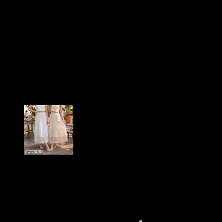
Cardigan เสื้อคาร์ดิแกนลูกไม้
ปักลาย กระดุม
หน้า-690101190200
฿
400
เสื้อเบลาส์ปักลายลูกไม้ดีไซน์บางเบา รุ่น
embroidered