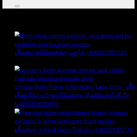
คุณอาจจะชื่นชอบ…
เสื้อแขนกุดถักโครเชต์ลานลูกไม้ - 680501050120
฿
240
Vintage Boho Floral Embroidery Lace Shirt - เสื้อ
เชิ้ตลูกไม้งานปักดอกไม้ฉลุลาย สไตล์วินเทจโบฮีเมีย
น-690201020210
฿
420
เสื้อแขนยาว ทรงค้างคาว ปักลาย – 680901020170