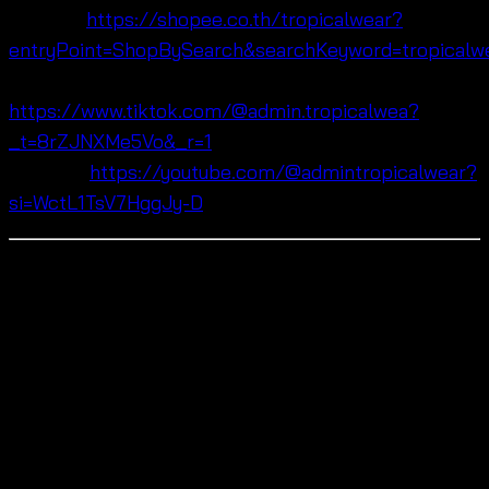
Shopee:
https://shopee.co.th/tropicalwear?
entryPoint=ShopBySearch&searchKeyword=tropicalw
TikTok:
https://www.tiktok.com/@admin.tropicalwea?
_t=8rZJNXMe5Vo&_r=1
YouTube:
https://youtube.com/@admintropicalwear?
si=WctL1TsV7HggJy-D
Buyer Q&A
Is this cotton embroidered summer blouse women
suitable for hot weather?
Yes, the breathable cotton lace fabric helps keep
you cool and comfortable in warm climates.