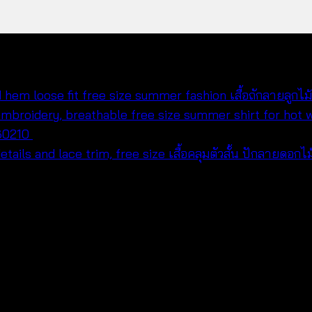
เสื้อถักลายลูก
560210
฿
420
เสื้อคลุมตัวสั้น ปักลายดอ