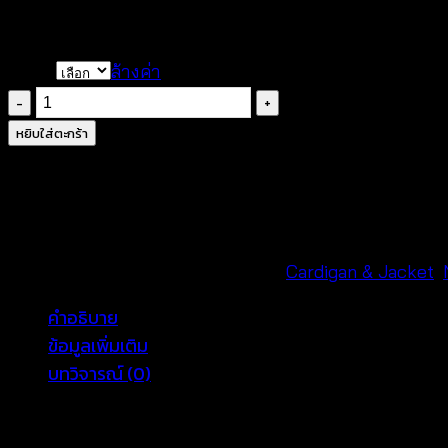
#เสื้อโบโฮ #เสื้อคลุมซัมเมอร์ #เสื้อถักสไตล์โบโฮ #บีชแวร์ผู
Color
ล้างค่า
จำนวน
Crochet
หยิบใส่ตะกร้า
Button
Cardigan
เสื้อ
คาร์ดิ
แกน
รหัสสินค้า:
690101100210
หมวดหมู่:
Cardigan & Jacket
,
โค
คำอธิบาย
รเชต์
ข้อมูลเพิ่มเติม
กระดุม
บทวิจารณ์ (0)
หน้า-690101100210
ชิ้น
Free Size Crochet Style Cardigan T