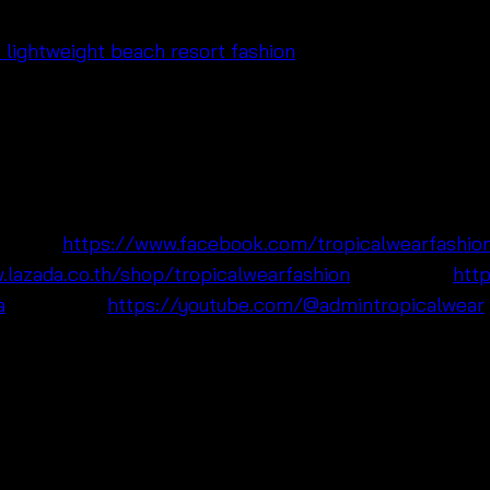
้า แขนสั้นทรงปล่อย ลายถักสไตล์โบโฮให้ลุคหวานละมุน ใส่ง่าย
ถใส่คลุมลุคบีชแวร์ เที่ยวทะเล หรือแมตช์กับกางเกงและกระโป
ค้าขายส่ง ขายปลีก และแบรนด์ OEM ที่มองหาสินค้าแฟชั่นซัม
ebook:
https://www.facebook.com/tropicalwearfashio
.lazada.co.th/shop/tropicalwearfashion
🛍Shopee:
http
a
▶️YouTube:
https://youtube.com/@admintropicalwear