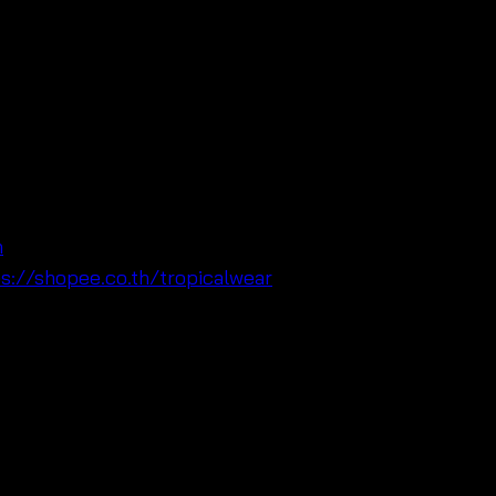
และดูมีสไตล์ เนื้อผ้าเบา ใส่สบาย และ
รงในวันสบาย ๆ ได้อีกทั้งยังเป็นฟรีไซซ์
เมอร์ขายดี 🌸✨ 📍Maps:
n
🟢Line:
s://shopee.co.th/tropicalwear