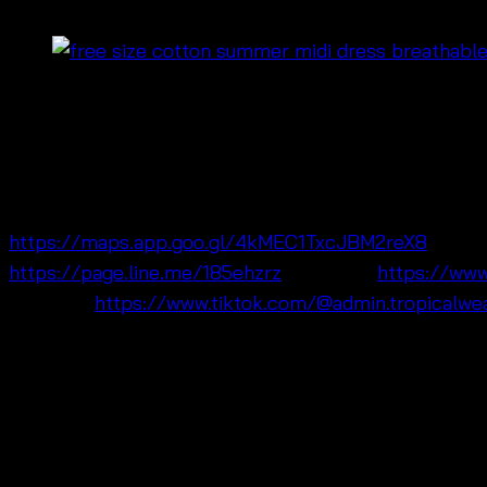
฿
420
เสื้อ
free size crochet style cardigan top
ดีไซน์กระดุมหน
ระบายอากาศได้ดี จึงเหมาะกับอากาศร้อน นอกจากนี้ยังสามาร
ใส่ง่าย ปรับลุคได้หลากหลาย ดังนั้นจึงเหมาะมากสำหรับลูก
https://maps.app.goo.gl/4kMEC1TxcJBM2reX8
📘Fac
https://page.line.me/185ehzrz
🛒Lazada:
https://www
🎵TikTok:
https://www.tiktok.com/@admin.tropicalwe
จุดขายเทียบกับสินค้าทั่วไปในตลาด
ใส่ง่ายกว่า ด้วยดีไซน์กระดุมและฟรีไซซ์
แมตช์ลุคได้หลากหลายกว่า ทั้งทะเลและลุคประจำวัน
เหมาะกับลูกค้าขายต่อมากกว่า เทรนด์โบโฮขายง่าย