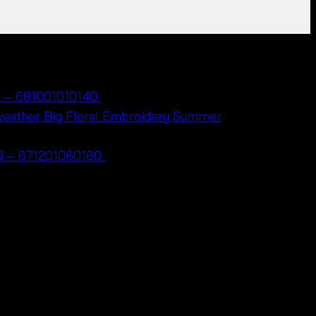
ไม้ – 681001010140
฿
280
Big Floral Embroidery Summer
กไม้ – 671201060160
฿
320