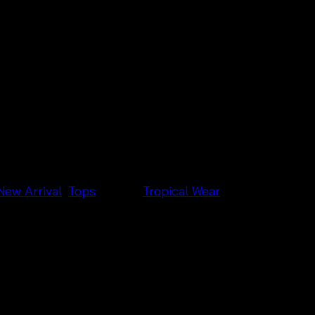
้หญิง #แฟชั่นหน้าร้อน
New Arrival
,
Tops
แบรนด์:
Tropical Wear
op – Lightweight Boho Summer