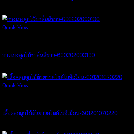
฿
380
Quick View
New Arrival
กางเกงลูกไม้ขาสั้นสีขาว-630202090130
฿
260
Quick View
Cardigan & Jacket
เสื้อคลุมลูกไม้ตัวยาวสไตล์โบฮีเมี่ยน-601201070220
Price
฿
240
–
฿
440