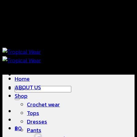
ข้าม
แฟชั่นใส่สบาย ดีไซน์สวย ซื้อใส่ได้ ซื้อขายดี
ไป
ยัง
เนื้อหา
แฟชั่นใส่สบาย ดีไซน์สวย ซื้อใส่ได้ ซื้อขายดี
Home
ABOUT US
ค้นหา:
Shop
Crochet wear
Tops
Dresses
฿
0
Pants