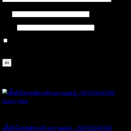
ชื่อ
*
อีเมล
*
บันทึกชื่อ, อีเมล และชื่อเว็บไซต์ของฉันบนเบราว์เซอร์นี้
สำหรับการแสดงความเห็นครั้งถัดไป
สินค้าที่เกี่ยวข้อง
Quick View
New Arrival
เสื้อถักโครเชต์ทรงค้างคาวแต่งพู่ – 601101040190