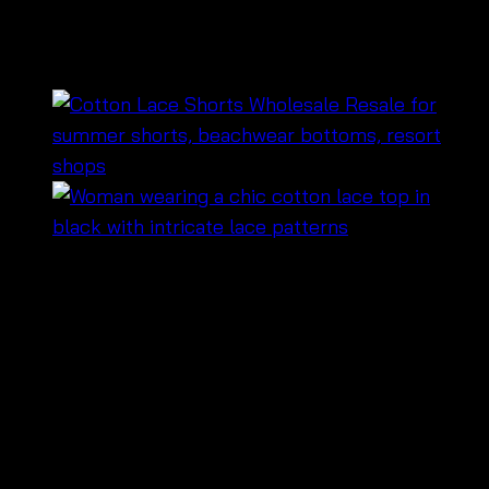
น่ารัก – 670733010250
฿
500
🌸 Perfect blend of style and comfort
✨ Elegant long sleeves with delicate lace
details
🌞 Ideal for beach parties, summer outings, and
casual gatherings
Soft, breathable fabric for all-day comfort