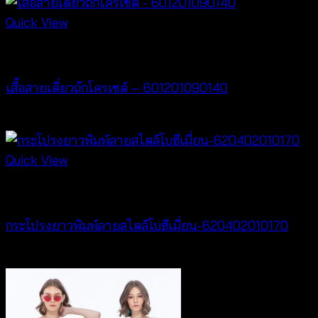
range:
฿240
Quick View
through
Crochet wear
฿440
เสื้อสายเดี่ยวถักโครเชต์ – 601201090140
฿
280
Quick View
New Arrival
กระโปรงยาวพิมพ์ลายสไตล์โบฮีเมี่ยน-620402010170
฿
340