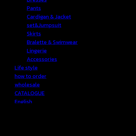
Pants
Cardigan & Jacket
set&Jumpsuit
Skirts
Bralette & Swimwear
Lingerie
Accessories
Life style
how to order
wholesale
CATALOGUE
English
⭐ Sale
Contact Us
เข้าสู่ระบบ