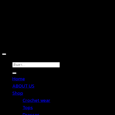
D
Copyright 2026 ©
TROPICAL WEAR
ค้นหา:
Home
ABOUT US
Shop
Crochet wear
Tops
Dresses