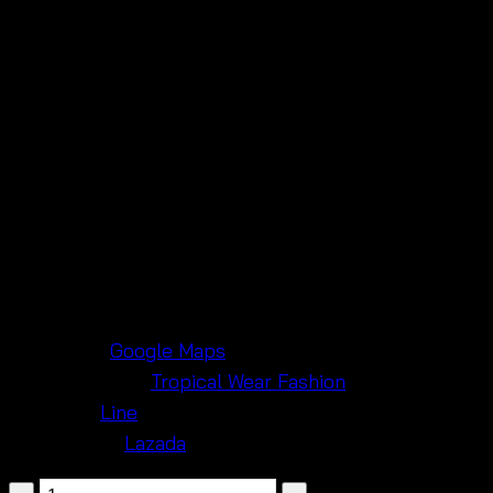
Versatile design for both daytime and evening
events
Boho chic look with intricate lace and ruffle
details
Located in Pratunam Wholesale Market,
Bangkok
Wholesalers for handmade bras and crochet
clothing
Links:
Maps:
Google Maps
Facebook:
Tropical Wear Fashion
Line:
Line
Lazada:
Lazada
จำนวน