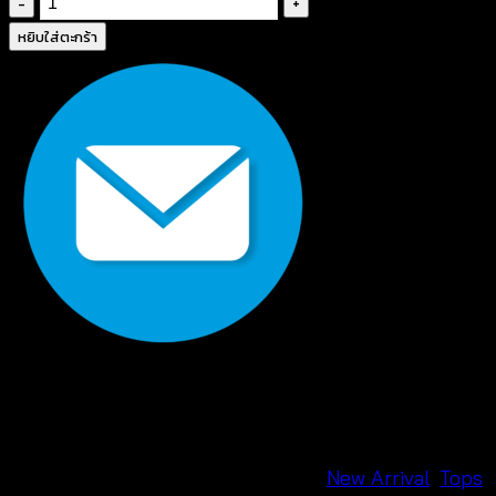
ชุด
หยิบใส่ตะกร้า
เด
รส
ยาว
สี
ขาว
แต่ง
ระบาย
น่า
รัก
-
670733010250
ชิ้น
รหัสสินค้า:
670733010250
หมวดหมู่:
New Arrival
,
Tops