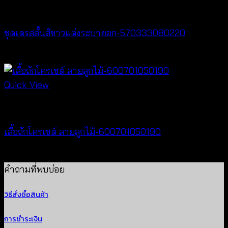
Dresses
ชุดเดรสสั้นสีขาวแต่งระบายอก-570333080220
฿
440
Quick View
New Arrival
เสื้อถักโครเชต์ ลายลูกไม้-600701050190
฿
380
คำถามที่พบบ่อย
วิธีสั่งซื้อสินค้า
การชำระเงิน