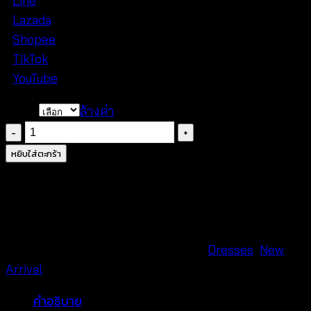
•
Line
•
Lazada
•
Shopee
•
TikTok
•
YouTube
Color
ล้างค่า
จำนวน
ชุด
หยิบใส่ตะกร้า
เด
รส
สไตล์
เกาหลี
สี
รหัสสินค้า:
680733070250
หมวดหมู่:
Dresses
,
New
สดใส
Arrival
–
คำอธิบาย
680733070250