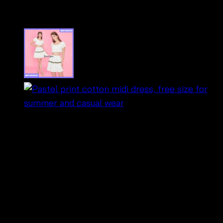
680733070250
฿
500
🔹 เดรสผ้าคอตตอนลายดอกพาสเทลโทนหวาน สวมใส่ง่าย
สบายผิว
🔹 ด้านหลังเป็นสม็อกยืดหยุ่น ใส่ได้หลากหลายหุ่น
🔹 ดีไซน์สายผูกโบว์ด้านหน้า เพิ่มความน่ารักแบบโบโฮ
🔹 กระโปรงจับจีบเป็นชั้น สวมใส่แล้วดูพริ้วไหว น่ารักทุก
ย่างก้าว