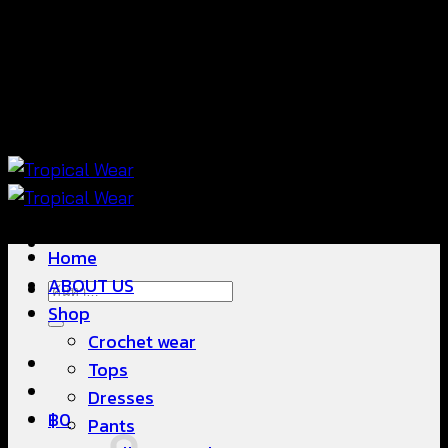
แฟชั่นใส่สบาย ดีไซน์สวย ซื้อใส่ได้ ซื้อขายดี
ข้าม
ไป
ยัง
เนื้อหา
แฟชั่นใส่สบาย ดีไซน์สวย ซื้อใส่ได้ ซื้อขายดี
Home
ABOUT US
ค้นหา:
Shop
Crochet wear
Tops
Dresses
฿
0
Pants