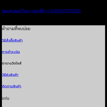
ชุดเดรสคอวีระบายอกสีขาว-620933120260
฿
520
คำถามที่พบบ่อย
วิธีสั่งซื้อสินค้า
การชำระเงิน
ตารางวัดไซส์
วิธีส่งสินค้า
ติดตามสินค้า
info