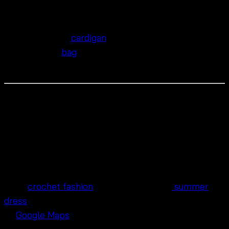
Pair with:
✅ Wide-brim hat and sandals for the beach
✅ Crochet
cardigan
for café days
✅ Straw
bag
and pastel sneakers for a casual
day out
📍Our Shop is Located in Pratunam
Wholesale Market
We’re right around Baiyoke Tower in Bangkok. Visit
our wholesale shop for free-size dresses, cotton
tops,
crochet fashion
, sleeveless cotton
summer
dress
, pants, and beachwear.
📍
Google Maps