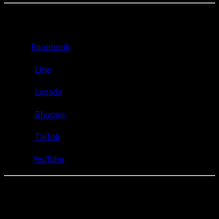
🛍 Shop & Contact Us:
🌐
Facebook
🟩
Line
🛒
Lazada
🧡
Shopee
🎵
TikTok
▶️
YouTube
❓ FAQ – Customers Ask