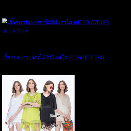
สินค้าที่เกี่ยวข้อง
Quick View
Best seller
เสื้อครอปลายดอกไม้สีสันสดใส-610601070180
Price
฿
260
–
฿
360
range:
฿260
through
฿360