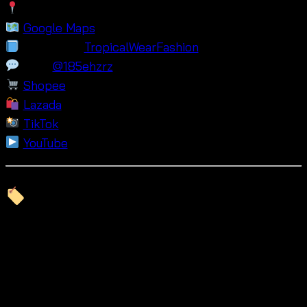
Around Baiyoke Tower
Google Maps
Facebook:
TropicalWearFashion
Line:
@185ehzrz
Shopee
Lazada
TikTok
YouTube
Hashtag Suggestions
#SleevelessBeachDress
#FrillCottonDress
#BohoSundress
#TropicalWearFashion