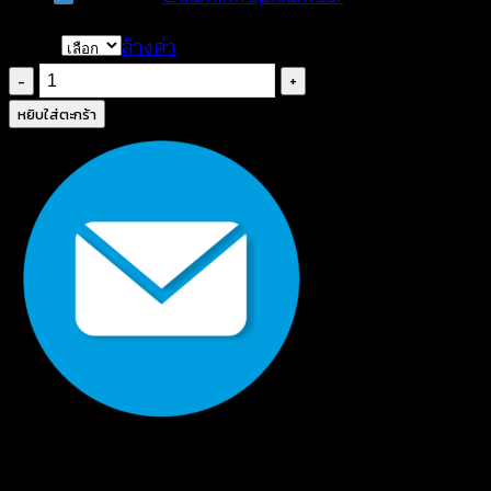
Color
ล้างค่า
จำนวน
ชุด
หยิบใส่ตะกร้า
เด
รส
สไตล์
เกาหลี
แต่ง
ระบาย
น่า
รัก
–
680133010270
ชิ้น