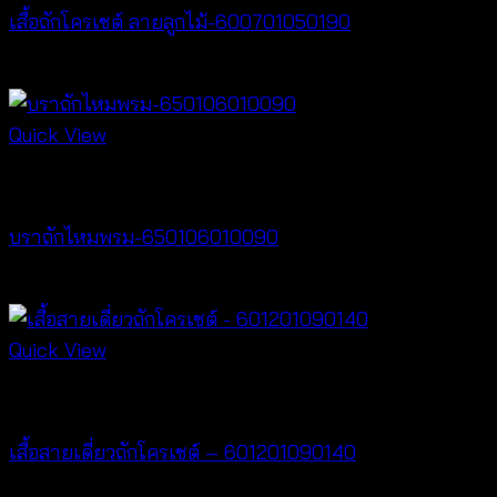
เสื้อถักโครเชต์ ลายลูกไม้-600701050190
฿
380
Quick View
Bralette & Swimwear
บราถักไหมพรม-650106010090
Price
฿
180
–
฿
260
range:
฿180
Quick View
through
Crochet wear
฿260
เสื้อสายเดี่ยวถักโครเชต์ – 601201090140