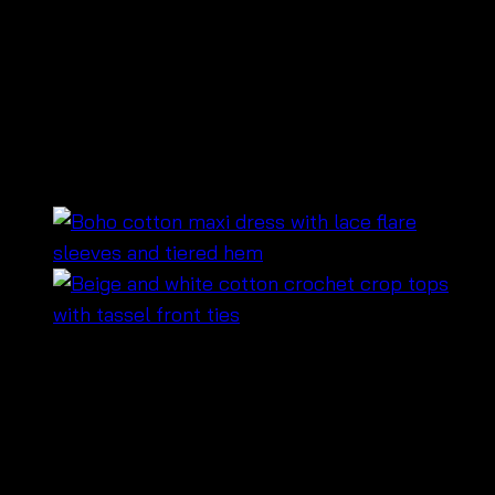
ชุดเดรสสไตล์เกาหลีแต่ง
ระบายน่ารัก –
680133010270
฿
540
เดรสสายเดี่ยวผ้าฝ้าย ดีไซน์ระบายรอบตัว สไตล์โบโฮ
ใส่สบายมาก