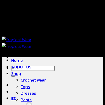
ข้าม
แฟชั่นใส่สบาย ดีไซน์สวย ซื้อใส่ได้ ซื้อขายดี
ไป
ยัง
เนื้อหา
แฟชั่นใส่สบาย ดีไซน์สวย ซื้อใส่ได้ ซื้อขายดี
Home
ABOUT US
ค้นหา:
Shop
Crochet wear
Tops
Dresses
฿
0
Pants