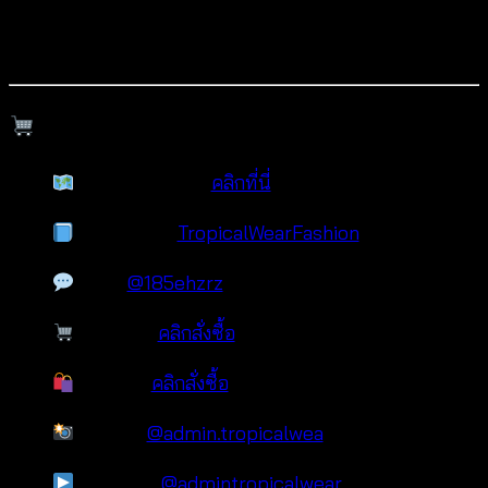
สินค้าพร้อมส่ง จำหน่ายทั้งปลีกและส่ง
ติดต่อเรา / สั่งซื้อสินค้า
แผนที่หน้าร้าน:
คลิกที่นี่
Facebook:
TropicalWearFashion
Line:
@185ehzrz
Shopee:
คลิกสั่งซื้อ
Lazada:
คลิกสั่งซื้อ
TikTok:
@admin.tropicalwea
YouTube:
@admintropicalwear