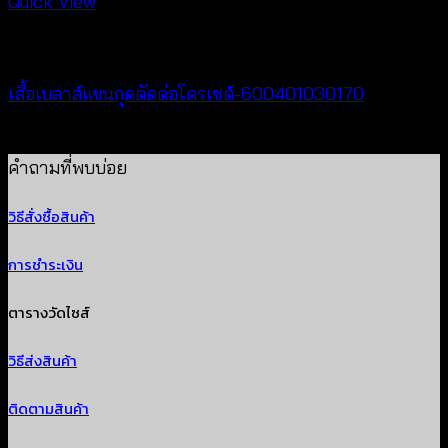
฿240
Quick View
through
New Arrival
฿440
เสื้อเบลาส์แขนกุดตัดต่อโครเชต์-600401030170
฿
320
คำถามที่พบบ่อย
วิธีสั่งซื้อสินค้า
การชำระเงิน
ตารางวัดไซส์
วิธีส่งสินค้า
ติดตามสินค้า