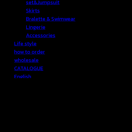
set&Jumpsuit
Skirts
Bralette & Swimwear
Lingerie
Accessories
Life style
how to order
wholesale
CATALOGUE
English
Sale
Contact Us
เข้าสู่ระบบ
เข้าสู่ระบบ