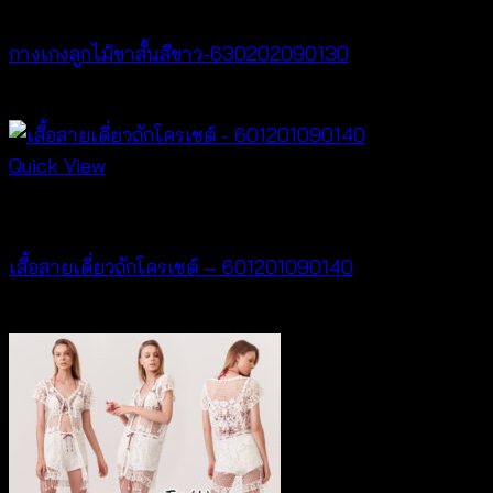
New Arrival
฿360
กางเกงลูกไม้ขาสั้นสีขาว-630202090130
฿
260
Quick View
Crochet wear
เสื้อสายเดี่ยวถักโครเชต์ – 601201090140
฿
280