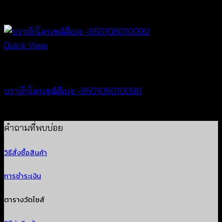
฿
340
Quick View
Bralette & Swimwear
บราถักโครเชต์สีเบจ -650106010090
฿
180
คำถามที่พบบ่อย
วิธีสั่งซื้อสินค้า
การชำระเงิน
ตารางวัดไซส์