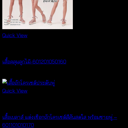
Quick View
Cardigan & Jacket
เสื้อคลุมลูกไม้-601201050160
Price
฿
160
–
฿
320
range:
฿160
Quick View
through
New Arrival
฿320
เสื้อเบลาส์ แต่งเชือกถักโครเชต์สีสันสดใส พร้อมชายพู่ –
601101010170