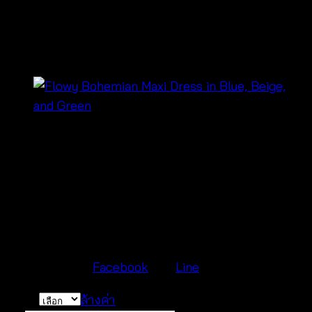
รัก – 670601200150
฿
300
Enhance your shop’s summer inventory with our
trendy summer lace crop tops available wholesale.
These elegant tops feature delicate lace details and
soft cotton fabric, perfect for versatile styling. Visit
us at Pratunum Wholesale Market near Baiyok Tower
or follow us on
Facebook
and
Line
for more details.
Color
ล้างค่า