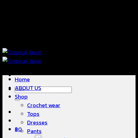
ข้าม
แฟชั่นใส่สบาย ดีไซน์สวย ซื้อใส่ได้ ซื้อขายดี
ไป
ยัง
เนื้อหา
แฟชั่นใส่สบาย ดีไซน์สวย ซื้อใส่ได้ ซื้อขายดี
Home
ABOUT US
ค้นหา:
Shop
Crochet wear
Tops
Dresses
฿
0
Pants