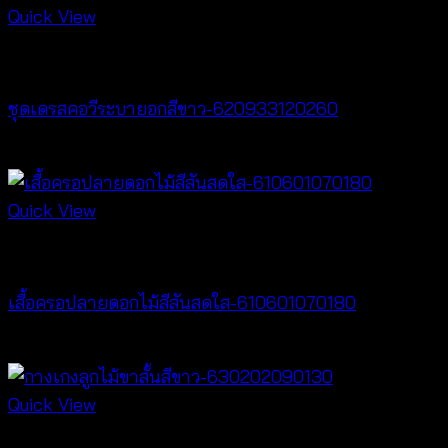
through
Quick View
฿440
Dresses
ชุดเดรสคอวีระบายอกสีขาว-620933120260
฿
520
Quick View
Best seller
เสื้อครอปลายดอกไม้สีสันสดใส-610601070180
Price
฿
260
–
฿
360
range:
฿260
Quick View
through