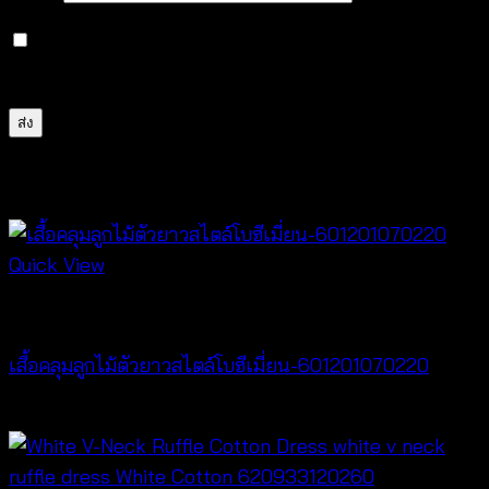
บันทึกชื่อ, อีเมล และชื่อเว็บไซต์ของฉันบนเบราว์เซอร์นี้
สำหรับการแสดงความเห็นครั้งถัดไป
สินค้าที่เกี่ยวข้อง
Quick View
Cardigan & Jacket
เสื้อคลุมลูกไม้ตัวยาวสไตล์โบฮีเมี่ยน-601201070220
Price
฿
240
–
฿
440
range:
฿240