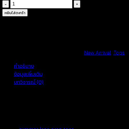
จำนวน
เสื้อ
หยิบใส่ตะกร้า
กล้าม
ถัก
ลาย
ดอกไม้
สุด
รหัสสินค้า:
670601200150
หมวดหมู่:
New Arrival
,
Tops
น่า
คำอธิบาย
รัก
ข้อมูลเพิ่มเติม
-
บทวิจารณ์ (0)
670601200150
ชิ้น
Summer Lace Crop Tops Wholesale – Trendy
and Stylish
Enhance your shop’s summer inventory with our