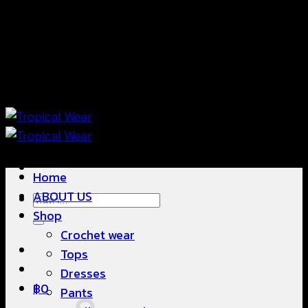
ข้าม
แฟชั่นใส่สบาย ดีไซน์สวย ซื้อใส่ได้ ซื้อขายดี
ไป
ยัง
เนื้อหา
แฟชั่นใส่สบาย ดีไซน์สวย ซื้อใส่ได้ ซื้อขายดี
Home
ABOUT US
ค้นหา:
Shop
Crochet wear
Tops
Dresses
฿
0
Pants