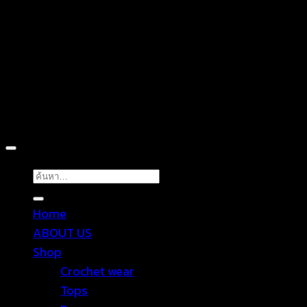
D
Copyright 2026 ©
TROPICAL WEAR
ค้นหา:
Home
ABOUT US
Shop
Crochet wear
Tops