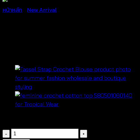
หน้าหลัก
/
New Arrival
เสื้อคอตตอนลายขนนก แต่ง
ถักโครเชต์-580601160170
฿
340
จำนวน