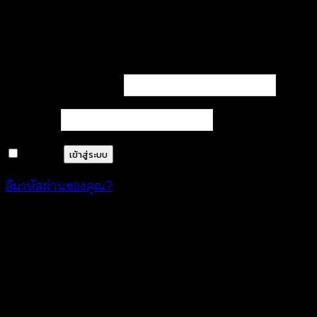
เข้าสู่ระบบ
ต้องการ
ชื่อผู้ใช้หรือที่อยู่อีเมล
*
ต้องการ
รหัสผ่าน
*
จำฉันไว้
เข้าสู่ระบบ
ลืมรหัสผ่านของคุณ?