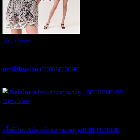
Quick View
Bralette & Swimwear
บราถักไหมพรม-650106010090
Price
฿
180
–
฿
260
range:
฿180
Quick View
through
New Arrival
฿260
เสื้อถักโครเชต์ทรงค้างคาวแต่งพู่ – 601101040190