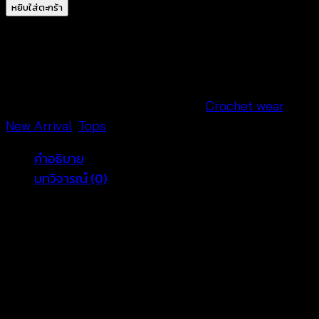
เสื้อ
หยิบใส่ตะกร้า
คอตตอน
ลาย
ขนนก
แต่ง
ถัก
รหัสสินค้า:
580601160170
หมวดหมู่:
Crochet wear
,
โค
New Arrival
,
Tops
รเชต์-580601160170
คำอธิบาย
ชิ้น
บทวิจารณ์ (0)
วันหยุดทั้งทีไม่มีได้ไง เสื้อถักโครเชต์ชายรุ่ย เนื้อผ้าลายขน
นก สุดน่ารัก ผสานกับงานถักโครเชต์เนื้อนิ่มสุดปราณีต
ดีเทลพู่ด้านล่างเพิ่มความพริ้วไหว เหมาะสวมใส่ไปเที่ยว
ทะเล หรือใส่อยู่บ้านรับวันหยุด เนื้อผ้านิ่มใส่สบาย ใส่กับ
กางเกงขาสั้น หรือกางเกงขายาวตัวเก่ง ก็ดูดีสะกดสายตา
แบบสุดๆ ไปเลย