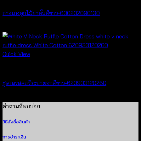
กางเกงลูกไม้ขาสั้นสีขาว-630202090130
฿
260
Quick View
Dresses
ชุดเดรสคอวีระบายอกสีขาว-620933120260
฿
520
คำถามที่พบบ่อย
วิธีสั่งซื้อสินค้า
การชำระเงิน