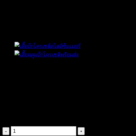
กระโปรงลูกไม้
-591102010200
฿
400
ถักทอจากผ้าคอตตอน
มีซับใน
เอวใส่ยางยืด
ฉลุลายประณีต
ทรงกระโปรงเข้ารูป
จำนวน