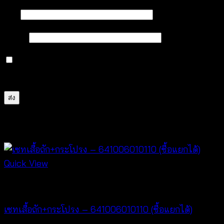
ชื่อ
*
อีเมล
*
บันทึกชื่อ, อีเมล และชื่อเว็บไซต์ของฉันบนเบราว์เซอร์นี้
สำหรับการแสดงความเห็นครั้งถัดไป
สินค้าที่เกี่ยวข้อง
Quick View
New Arrival
เซทเสื้อถัก+กระโปรง – 641006010110 (ซื้อแยกได้)