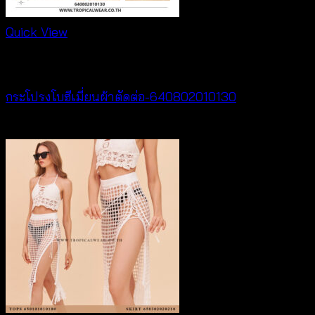
Quick View
Best seller
กระโปรงโบฮีเมี่ยนผ้าตัดต่อ-640802010130
฿
260