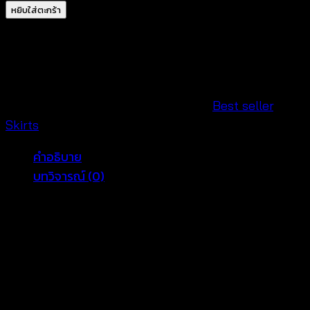
กระโปรง
หยิบใส่ตะกร้า
ลูกไม้
-591102010200
ชิ้น
รหัสสินค้า:
591102010200-A
หมวดหมู่:
Best seller
,
Skirts
คำอธิบาย
บทวิจารณ์ (0)
กระโปรงลูกไม้สีดำ ผลิตจากผ้าคอตตอนถักลายลูกไม้ เนื้อ
หนาเก็บทรง เป็นแบบสวมไม่มีซิป เอวใส่ยางยืด ทรง
กระโปรงเข้ารูปแพตเทิร์นเป๊ะ มีซับในในตัว เหมาะสำหรับใส่
ออกงานได้ทั้งงานเช้าและงานเย็นได้ทุกโอกาสจ้า
ขนาดเอว 24-36 สะโพก 30-42 -ยาว 36 นิ้ว