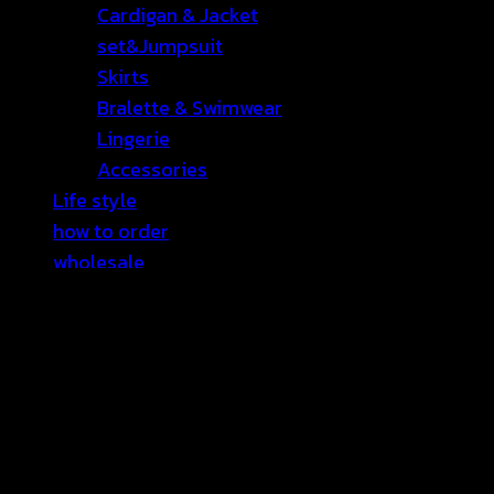
Cardigan & Jacket
set&Jumpsuit
Skirts
Bralette & Swimwear
Lingerie
Accessories
Life style
how to order
wholesale
CATALOGUE
English
Sale
Contact Us
เข้าสู่ระบบ