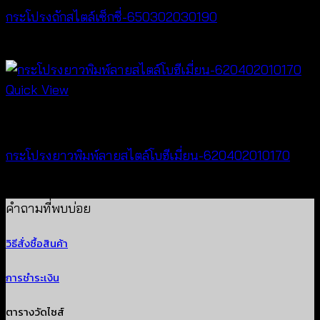
กระโปรงถักสไตล์เซ็กซี่-650302030190
฿
380
Quick View
New Arrival
กระโปรงยาวพิมพ์ลายสไตล์โบฮีเมี่ยน-620402010170
฿
340
คำถามที่พบบ่อย
วิธีสั่งซื้อสินค้า
การชำระเงิน
ตารางวัดไซส์