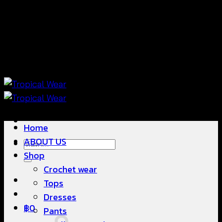
ข้าม
แฟชั่นใส่สบาย ดีไซน์สวย ซื้อใส่ได้ ซื้อขายดี
ไป
ยัง
เนื้อหา
แฟชั่นใส่สบาย ดีไซน์สวย ซื้อใส่ได้ ซื้อขายดี
Home
ABOUT US
ค้นหา:
Shop
Crochet wear
Tops
Dresses
฿
0
Pants