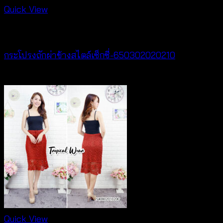
Quick View
Best seller
กระโปรงถักผ่าข้างสไตล์เซ็กซี่-650302020210
฿
420
Quick View