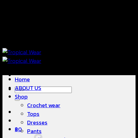
ข้าม
แฟชั่นใส่สบาย ดีไซน์สวย ซื้อใส่ได้ ซื้อขายดี
ไป
ยัง
เนื้อหา
แฟชั่นใส่สบาย ดีไซน์สวย ซื้อใส่ได้ ซื้อขายดี
Home
ABOUT US
ค้นหา:
Shop
Crochet wear
Tops
Dresses
฿
0
Pants