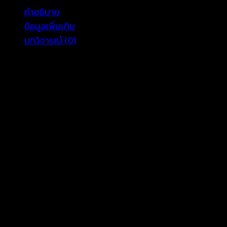
คำอธิบาย
ข้อมูลเพิ่มเติม
บทวิจารณ์ (0)
สร้างสรรค์ลุคของคุณด้วยความอ่อนหวานขี้เล่นกับกางเกงขา
ของคุณ อีกทั้งขอบเอวแต่งสม็อคที่ให้ทั้งความสบายทุกการสวมใ
ขนาด
เอวยืด24-34” สะโพก34-38” ยาว11”
สัดส่วนนางแบบ 35-25-35 สูง 169 cm
COLOR
Black, White, Beige
รีวิว
ยังไม่มีบทวิจารณ์