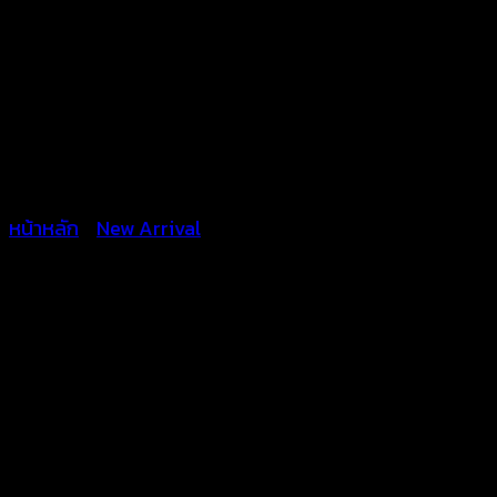
หน้าหลัก
/
New Arrival
กางเกงลูกไม้ขาสั้น-6302021
฿
300