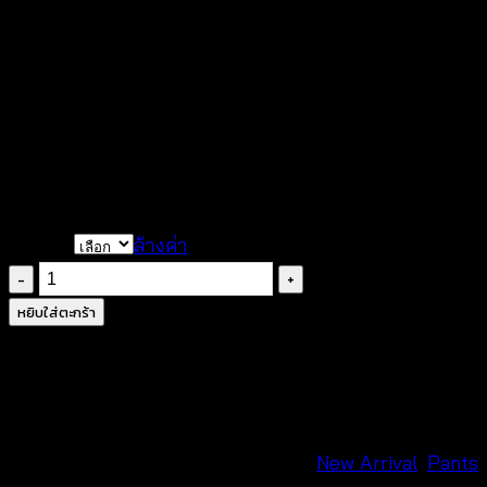
กางเกงขาสั้น
ถักโครเชต์ลายดอกเดซี่
ขอบเอวแต่งสม็อค
มีซับในในตัว
ชายหยักตามลวดลาย
คัตติ้งเป๊ะ
ทอลายประณีต
COLOR
ล้างค่า
จำนวน
กางเกง
หยิบใส่ตะกร้า
ลูกไม้
ขา
สั้น-630202120150
ชิ้น
รหัสสินค้า:
630202120150
หมวดหมู่:
New Arrival
,
Pants