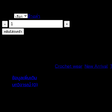
฿
240
Color
ล้างค่า
จำนวน
เสื้อ
หยิบใส่ตะกร้า
ค
รอ
ป
เดี่ยว
ถัก
รหัสสินค้า:
ไม่ระบุ
หมวดหมู่:
Crochet wear
,
New Arrival
,
โค
ข้อมูลเพิ่มเติม
รเชต์
บทวิจารณ์ (0)
–
650701030120
ชิ้น
Color
White, Beige, Black