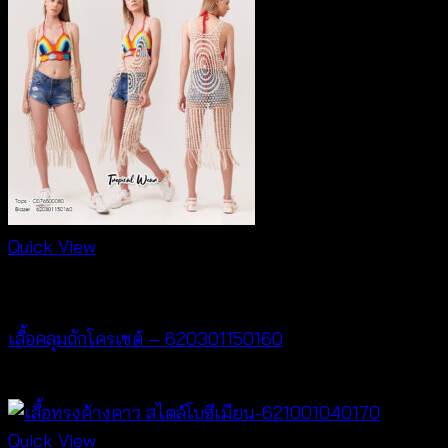
Quick View
Cardigan & Jacket
เสื้อคลุมถักโครเชต์ – 620301150160
฿
320
Quick View