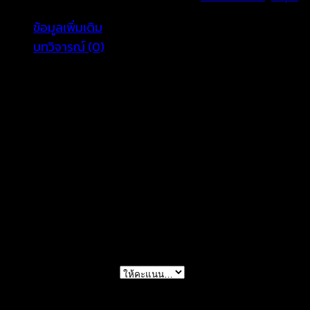
ดอกไม้
ข้อมูลเพิ่มเติม
ทรง
บทวิจารณ์ (0)
ค้างคาว-650801130180
ชิ้น
Color
Black, White
รีวิว
ยังไม่มีบทวิจารณ์
มาเป็นคนแรกที่วิจารณ์ “เสื้อคลุมตัวยาว แต่งลาย
ดอกไม้ ทรงค้างคาว-650801130180”
การให้คะแนนของคุณ
*
บทวิจารณ์ของคุณ
*