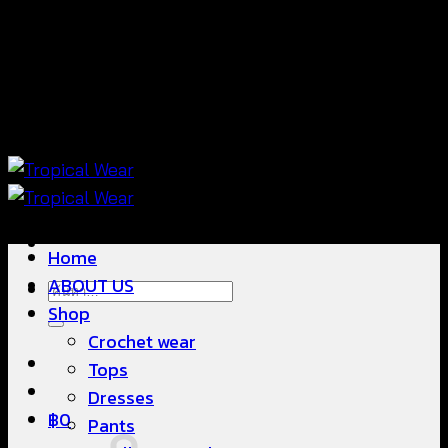
ข้าม
แฟชั่นใส่สบาย ดีไซน์สวย ซื้อใส่ได้ ซื้อขายดี
ไป
ยัง
เนื้อหา
แฟชั่นใส่สบาย ดีไซน์สวย ซื้อใส่ได้ ซื้อขายดี
Home
ABOUT US
ค้นหา:
Shop
Crochet wear
Tops
Dresses
฿
0
Pants