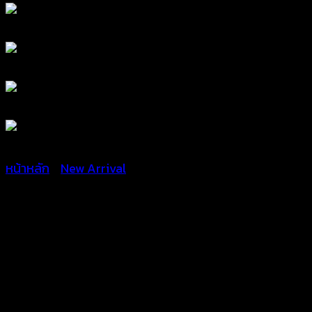
หน้าหลัก
/
New Arrival
เสื้อคลุมตัวยาว แต่งลาย
ดอกไม้ ทรง
ค้างคาว-650801130180