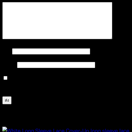
ชื่อ
*
อีเมล
*
บันทึกชื่อ, อีเมล และชื่อเว็บไซต์ของฉันบนเบราว์เซอร์นี้
สำหรับการแสดงความเห็นครั้งถัดไป
สินค้าที่เกี่ยวข้อง