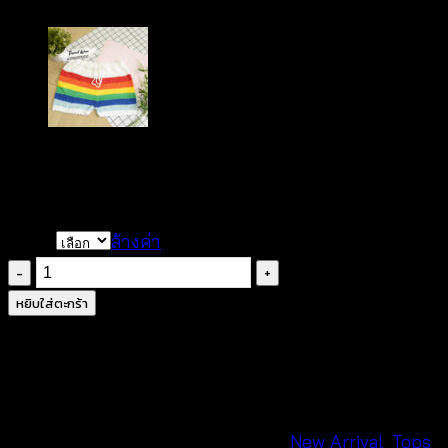
฿
360
Color
ล้างค่า
จำนวน
เสื้อ
หยิบใส่ตะกร้า
คลุม
ตัว
ยาว
แต่ง
ลาย
รหัสสินค้า:
650801130180
หมวดหมู่:
New Arrival
,
Tops