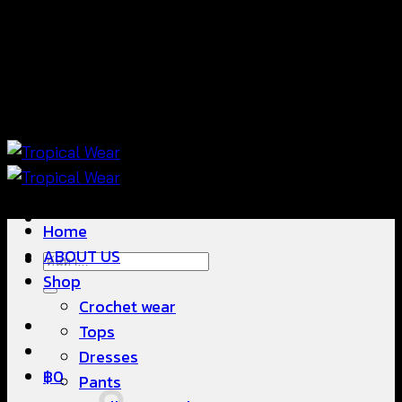
ข้าม
แฟชั่นใส่สบาย ดีไซน์สวย ซื้อใส่ได้ ซื้อขายดี
ไป
ยัง
เนื้อหา
แฟชั่นใส่สบาย ดีไซน์สวย ซื้อใส่ได้ ซื้อขายดี
Home
ABOUT US
ค้นหา:
Shop
Crochet wear
Tops
Dresses
฿
0
Pants