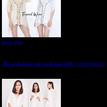
฿440
Quick View
New Arrival
เสื้อเบลาส์แต่งโครเชต์ ประดับพู่หลากสีสัน -591101080150
฿
300