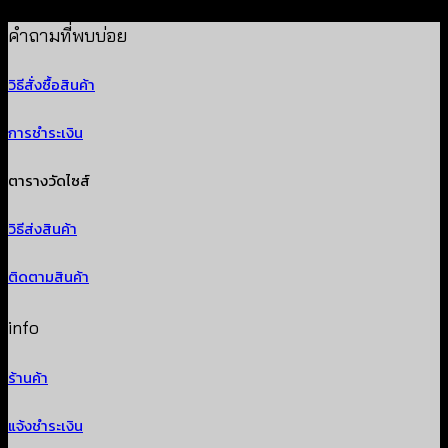
Price
฿
180
–
฿
260
range:
คำถามที่พบบ่อย
฿180
วิธีสั่งซื้อสินค้า
through
฿260
การชำระเงิน
ตารางวัดไซส์
วิธีส่งสินค้า
ติดตามสินค้า
info
ร้านค้า
แจ้งชำระเงิน