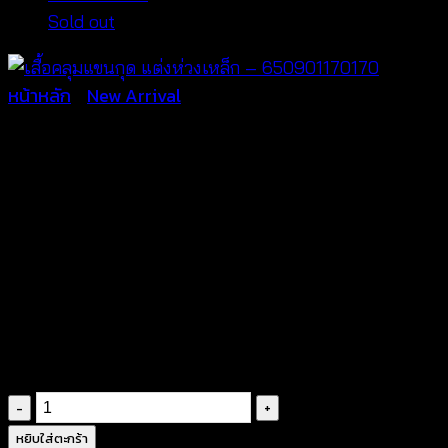
Sold out
หน้าหลัก
/
New Arrival
เสื้อคลุมแขนกุด แต่งห่วงเหล็ก
– 650901170170
฿
340
จำนวน
เสื้อ
หยิบใส่ตะกร้า