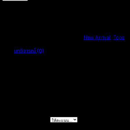
คลุม
แขน
กุด
แต่ง
ห่วง
รหัสสินค้า:
650901170170
หมวดหมู่:
New Arrival
,
Tops
เหล็ก
บทวิจารณ์ (0)
–
650901170170
รีวิว
ชิ้น
ยังไม่มีบทวิจารณ์
มาเป็นคนแรกที่วิจารณ์ “เสื้อคลุมแขนกุด แต่งห่วง
เหล็ก – 650901170170”
การให้คะแนนของคุณ
*