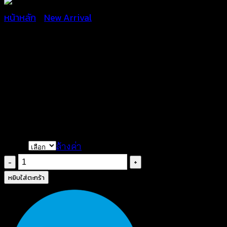
หน้าหลัก
/
New Arrival
เสื้อครอปสายเดี่ยวถักโครเชต
฿
220
Color
ล้างค่า
จำนวน
เสื้อ
หยิบใส่ตะกร้า
ค
รอ
ป