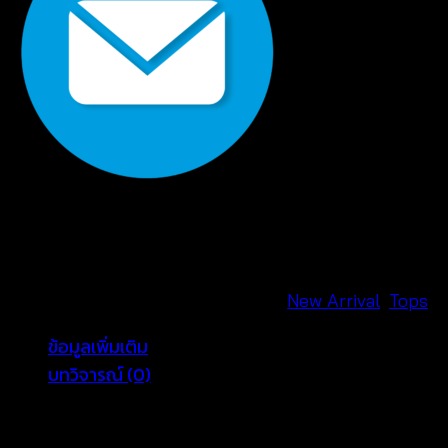
สาย
เดี่ยว
ถัก
โค
รเชต์
-
660301100110
ชิ้น
รหัสสินค้า:
660301100110
หมวดหมู่:
New Arrival
,
Tops
ข้อมูลเพิ่มเติม
บทวิจารณ์ (0)
Color
White, Beige