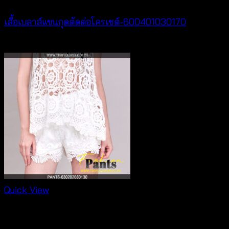
เสื้อเบลาส์แขนกุดตัดต่อโครเชต์-600401030170
฿
320
Quick View
New Arrival