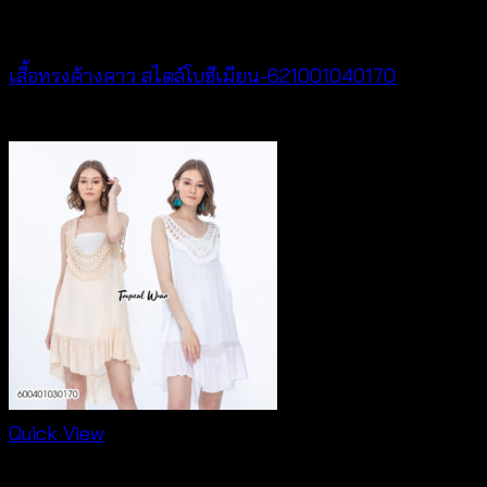
New Arrival
เสื้อทรงค้างคาว สไตล์โบฮีเมียน-621001040170
฿
340
Quick View
New Arrival