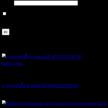
อีเมล
*
บันทึกชื่อ, อีเมล และชื่อเว็บไซต์ของฉันบนเบราว์เซอร์นี้
สำหรับการแสดงความเห็นครั้งถัดไป
สินค้าที่เกี่ยวข้อง
Quick View
New Arrival
กางเกงขาสั้น ลายดอกไม้-630202200130
฿
260