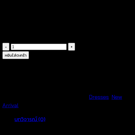
฿
620
จำนวน
ชุด
หยิบใส่ตะกร้า
เด
รส
ขาว
แต่ง
ระบาย
รหัสสินค้า:
660633010310
หมวดหมู่:
Dresses
,
New
-
Arrival
660633010310
บทวิจารณ์ (0)
ชิ้น
รีวิว