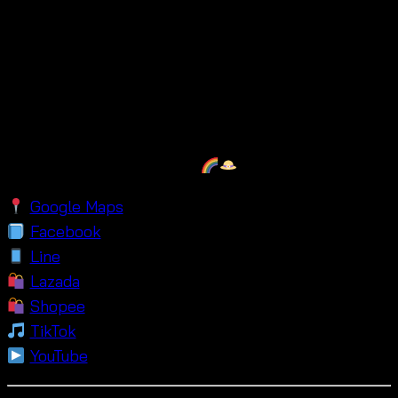
We are wholesalers located in the heart of Bangkok,
near
Baiyoke Tower
and
Platinum Fashion Mall
—
Thailand’s go-to fashion hubs! We specialize in
crochet tops, bralettes, maxi dresses, crochet top
for boutiques, lace tops, and other handmade styles.
All items are free-size and crafted for tropical,
summer-loving wardrobes
.
Google Maps
Facebook
Line
Lazada
Shopee
TikTok
YouTube