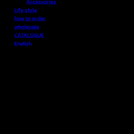
Accessories
Life style
how to order
wholesale
CATALOGUE
English
Sale
Contact Us
เข้าสู่ระบบ
เข้าสู่ระบบ
ต้องการ
ชื่อผู้ใช้หรือที่อยู่อีเมล
*
ต้องการ
รหัสผ่าน
*