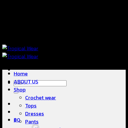
ข้าม
แฟชั่นใส่สบาย ดีไซน์สวย ซื้อใส่ได้ ซื้อขายดี
ไป
ยัง
เนื้อหา
แฟชั่นใส่สบาย ดีไซน์สวย ซื้อใส่ได้ ซื้อขายดี
Home
ABOUT US
ค้นหา:
Shop
Crochet wear
Tops
Dresses
฿
0
Pants