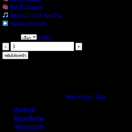
ช้อปที่ Shopee
ติดตาม TikTok ของร้าน
ชมคลิป YouTube
choose
ล้างค่า
จำนวน
เสื้อ
หยิบใส่ตะกร้า
สาย
เดี่ยว
โค
รเชต์
แฟชั่น
รหัสสินค้า:
ไม่ระบุ
หมวดหมู่:
New Arrival
,
Tops
โบโฮ
คำอธิบาย
|
ข้อมูลเพิ่มเติม
สไตล์
บทวิจารณ์ (0)
สาย