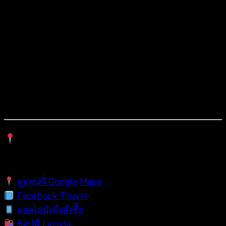
ลูกไม้ และร้านออนไลน์
งานแฮนด์เมดสวยเก๋ เหมาะสำหรับร้านขายส่งและ
ขายปลีกทั่วโลก
สั่งซื้อได้ทั้งออนไลน์และหน้าร้านในตลาดประตูน้ำ
จำหน่ายสินค้าแฟชั่นโครเชต์ เสื้อสายเดี่ยว เดรสแม็ก
ซี่ และเสื้อลูกไม้ Free Size
พิกัดร้าน Tropical Wear (ตลาดประตูน้ำ ใกล้
ห้างแพลตินั่ม)
ดูแผนที่ Google Maps
Facebook ร้านเรา
แอดไลน์เพื่อสั่งซื้อ
ช้อปที่ Lazada