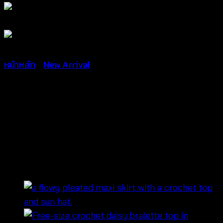
หน้าหลัก
/
New Arrival
เสื้อสายเดี่ยวโครเชต์ แฟชั่นโบ
โฮ | สไตล์สายฝอ ใส่เที่ยว
ทะเล-671106020120