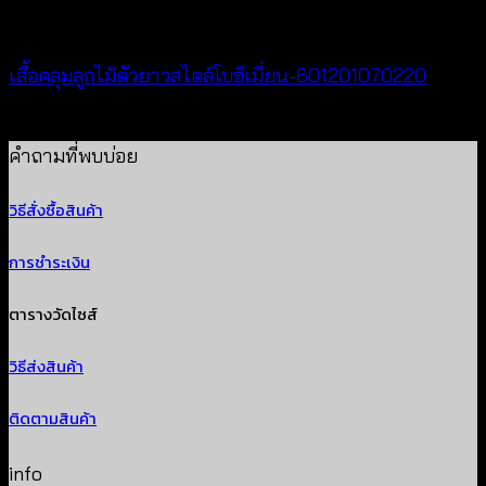
through
Cardigan & Jacket
฿320
เสื้อคลุมลูกไม้ตัวยาวสไตล์โบฮีเมี่ยน-601201070220
Price
฿
240
–
฿
440
range:
คำถามที่พบบ่อย
฿240
วิธีสั่งซื้อสินค้า
through
฿440
การชำระเงิน
ตารางวัดไซส์
วิธีส่งสินค้า
ติดตามสินค้า
info