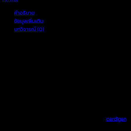
รเชต์-641101180250
คำอธิบาย
ชิ้น
ข้อมูลเพิ่มเติม
บทวิจารณ์ (0)
Discover Your New Summer Bestseller!
Introduce your customers to our exquisite
handmade
cotton lace beach cardigan
! ✨ Perfect for retailers
targeting resort shops and boho lovers, this unique
piece is a must-have for any summer collection. Its
artisanal charm promises to captivate and convert.
This stunning
handmade cotton lace beach
cardigan
is designed for ultimate comfort and style. Made