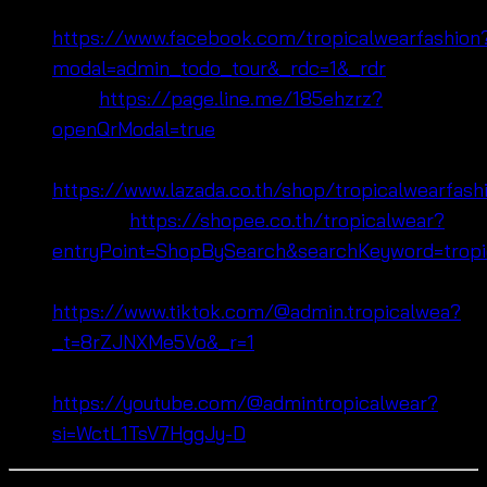
Facebook:
https://www.facebook.com/tropicalwearfashion
modal=admin_todo_tour&_rdc=1&_rdr
Line:
https://page.line.me/185ehzrz?
openQrModal=true
Lazada:
https://www.lazada.co.th/shop/tropicalwearfash
Shopee:
https://shopee.co.th/tropicalwear?
entryPoint=ShopBySearch&searchKeyword=tropi
Tiktok:
https://www.tiktok.com/@admin.tropicalwea?
_t=8rZJNXMe5Vo&_r=1
Youtube:
https://youtube.com/@admintropicalwear?
si=WctL1TsV7HggJy-D