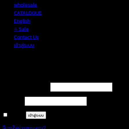
wholesale
CATALOGUE
English
⭐ Sale
Contact Us
เข้าสู่ระบบ
เข้าสู่ระบบ
ต้องการ
ชื่อผู้ใช้หรือที่อยู่อีเมล
*
ต้องการ
รหัสผ่าน
*
จำฉันไว้
เข้าสู่ระบบ
ลืมรหัสผ่านของคุณ?