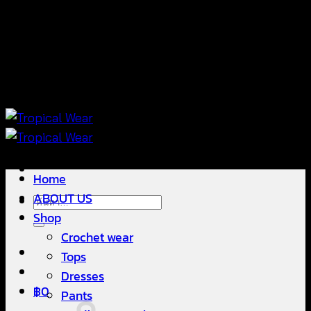
ข้าม
แฟชั่นใส่สบาย ดีไซน์สวย ซื้อใส่ได้ ซื้อขายดี
ไป
ยัง
เนื้อหา
แฟชั่นใส่สบาย ดีไซน์สวย ซื้อใส่ได้ ซื้อขายดี
Home
ABOUT US
ค้นหา:
Shop
Crochet wear
Tops
Dresses
฿
0
Pants