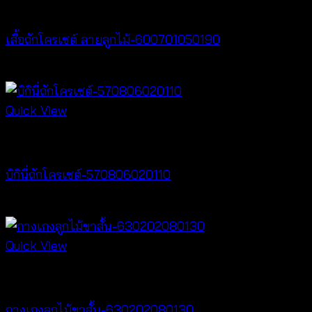
New Arrival
เสื้อถักโครเชต์ ลายลูกไม้-600701050190
฿
380
Quick View
Crochet wear
บิกินี่ถักโครเชต์-570806020110
฿
220
Quick View
New Arrival
กางเกงลูกไม้ขาสั้น-630202080130