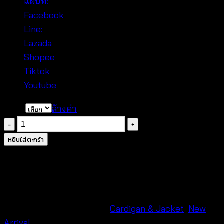
แผนที่:
Facebook
:
Line:
Lazada
:
Shopee
:
Tiktok
:
Youtube
:
color
ล้างค่า
จำนวน
เสื้อ
หยิบใส่ตะกร้า
คลุม
โบ
ฮี
เมี่ยน
ถัก
รหัสสินค้า:
ไม่ระบุ
หมวดหมู่:
Cardigan & Jacket
,
New
โค
Arrival