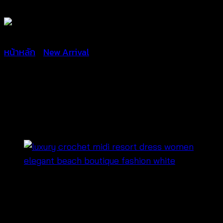
หน้าหลัก
/
New Arrival
เสื้อคลุมโบฮีเมี่ยนถักโค
รเชต์-641101180250
฿
500
เสื้อคลุมคาร์ดิแกนลูกไม้คอตตอนถักมือ สวยงาม มี