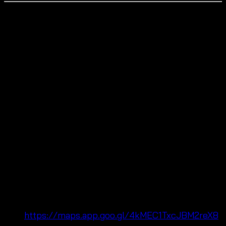
Our Shop: Your Partner in Bangkok Fashion
We are thrilled to be your trusted partner for
wholesale and OEM orders! Our shop is conveniently
located in Pratunam Wholesale Market, Bangkok,
right around Baiyoke Tower. We are wholesalers
specializing in fashion clothing, crochet cardigan
beachwear and pants, all in free size, focusing on the
latest summer fashion trends.
Maps:
https://maps.app.goo.gl/4kMEC1TxcJBM2reX8