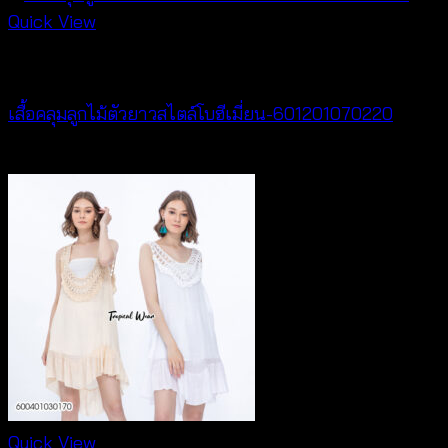
Quick View
Cardigan & Jacket
เสื้อคลุมลูกไม้ตัวยาวสไตล์โบฮีเมี่ยน-601201070220
Price
฿
240
–
฿
440
range:
฿240
through
฿440
Quick View