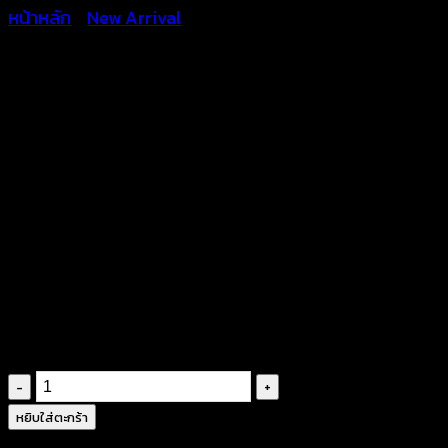
หน้าหลัก
/
New Arrival
เสื้อคลุมถักโครเชต์ลายดอก
คละสี ชายแขนแต่งตุ้งติ้ง –
650801070180
฿
360
จำนวน
เสื้อ
หยิบใส่ตะกร้า
คลุม