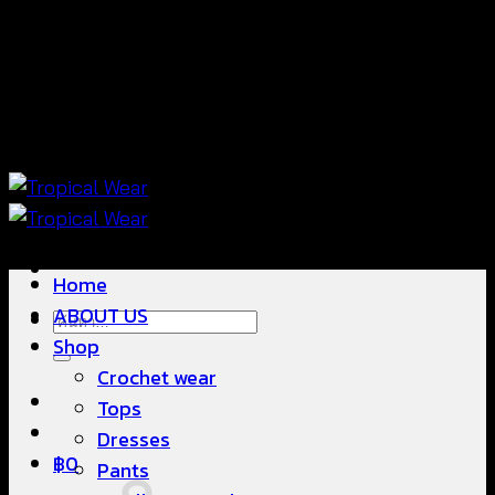
ข้าม
แฟชั่นใส่สบาย ดีไซน์สวย ซื้อใส่ได้ ซื้อขายดี
ไป
ยัง
เนื้อหา
แฟชั่นใส่สบาย ดีไซน์สวย ซื้อใส่ได้ ซื้อขายดี
Home
ABOUT US
ค้นหา:
Shop
Crochet wear
Tops
Dresses
฿
0
Pants