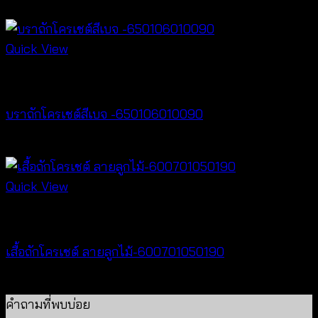
฿
260
Quick View
Bralette & Swimwear
บราถักโครเชต์สีเบจ -650106010090
฿
180
Quick View
New Arrival
เสื้อถักโครเชต์ ลายลูกไม้-600701050190
฿
380
คำถามที่พบบ่อย