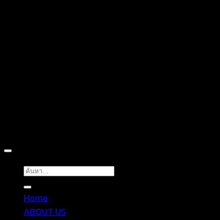
D
Copyright 2026 ©
TROPICAL WEAR
ค้นหา:
Home
ABOUT US