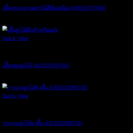
เสื้อครอปลายดอกไม้สีสันสดใส-610601070180
Price
฿
260
–
฿
360
range:
฿260
Quick View
through
Cardigan & Jacket
฿360
เสื้อคลุมลูกไม้-601201050160
Price
฿
160
–
฿
320
range:
฿160
Quick View
through
New Arrival
฿320
กางเกงลูกไม้ขาสั้น-630202080130