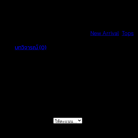
ถัก
โค
รเชต์
ลาย
รหัสสินค้า:
650801070180
หมวดหมู่:
New Arrival
,
Tops
ดอก
บทวิจารณ์ (0)
คละ
สี
รีวิว
ชาย
แขน
ยังไม่มีบทวิจารณ์
แต่ง
ตุ้งติ้ง
มาเป็นคนแรกที่วิจารณ์ “เสื้อคลุมถักโครเชต์ลายดอก
-
คละสี ชายแขนแต่งตุ้งติ้ง – 650801070180”
650801070180
ชิ้น
การให้คะแนนของคุณ
*
บทวิจารณ์ของคุณ
*